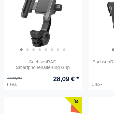
SachsenRAD
SachsenRA
Smartphonehalterung Grip
28,09 € *
UVP 29,99 €
1
Stück
1
Stück