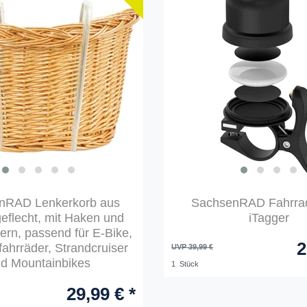
nRAD Lenkerkorb aus
SachsenRAD Fahrrad
flecht, mit Haken und
iTagger
ern, passend für E-Bike,
2
ahrräder, Strandcruiser
UVP 39,99 €
d Mountainbikes
1
Stück
29,99 € *