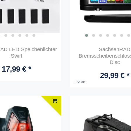
AD LED-Speichenlichter
SachsenRAD
Swirl
Bremsscheibenschlos
Disc
17,99 € *
29,99 € *
1
Stück