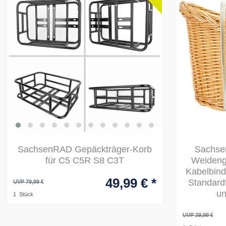
SachsenRAD Gepäckträger-Korb
Sachse
für C5 C5R S8 C3T
Weidenge
Kabelbind
49,99 € *
Standardf
UVP 79,99 €
un
1
Stück
UVP 39,99 €