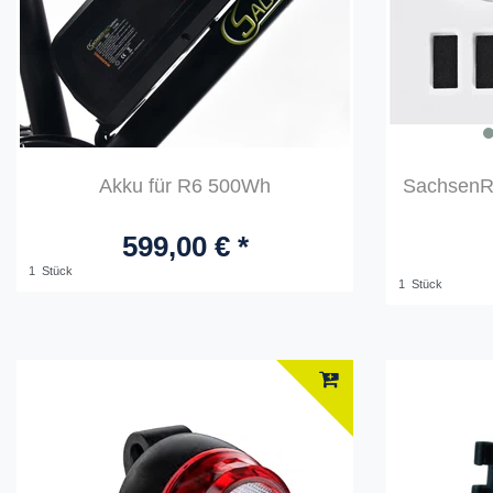
Akku für R6 500Wh
SachsenR
599,00 € *
1
Stück
1
Stück