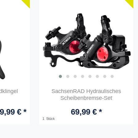
klingel
SachsenRAD Hydraulisches
Scheibenbremse-Set
9,99 € *
69,99 € *
1
Stück