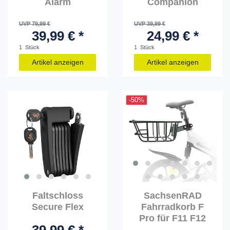
Alarm
Companion
UVP 79,99 €
UVP 39,99 €
39,99 € *
24,99 € *
1
Stück
1
Stück
Artikel anzeigen
Artikel anzeigen
-50%
Faltschloss
SachsenRAD
Secure Flex
Fahrradkorb F
Pro für F11 F12
39,99 € *