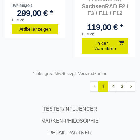
SachsenRAD F2 /
UVP 499,00 €
299,00 € *
F3 / F11 / F12
1
Stück
119,00 € *
Artikel anzeigen
1
Stück
In den
Warenkorb
* inkl. ges. MwSt. zzgl. Versandkosten
1
2
3
TESTER/INFLUENCER
MARKEN-PHILOSOPHIE
RETAIL-PARTNER