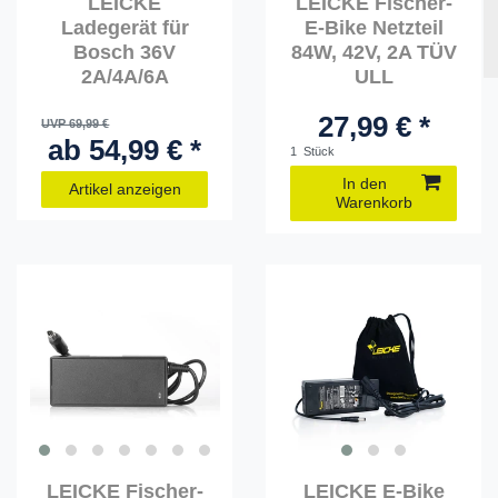
LEICKE
LEICKE Fischer-
Ladegerät für
E-Bike Netzteil
Bosch 36V
84W, 42V, 2A TÜV
2A/4A/6A
ULL
27,99 € *
UVP 69,99 €
ab 54,99 € *
1
Stück
In den
Artikel anzeigen
Warenkorb
LEICKE Fischer-
LEICKE E-Bike