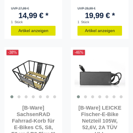
UVP 27,99 €
UVP 29,99 €
14,99 € *
19,99 € *
1
Stück
1
Stück
Artikel anzeigen
Artikel anzeigen
-38%
-46%
[B-Ware]
[B-Ware] LEICKE
SachsenRAD
Fischer-E-Bike
Fahrrad-Korb für
Netzteil 105W,
E-Bikes C5, S8,
52,6V, 2A TÜV