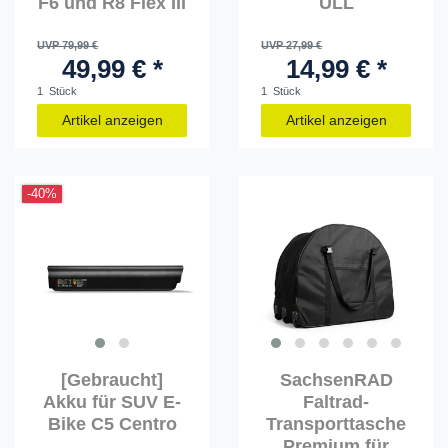
F6 und R8 Flex III
ULL
UVP 79,99 €
UVP 27,99 €
49,99 € *
14,99 € *
1
Stück
1
Stück
Artikel anzeigen
Artikel anzeigen
-40%
[Gebraucht]
SachsenRAD
Akku für SUV E-
Faltrad-
Bike C5 Centro
Transporttasche
Premium für