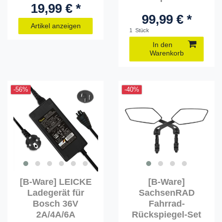
19,99 € *
99,99 € *
Artikel anzeigen
1
Stück
In den
Warenkorb
-56%
-40%
[B-Ware] LEICKE
[B-Ware]
Ladegerät für
SachsenRAD
Bosch 36V
Fahrrad-
2A/4A/6A
Rückspiegel-Set