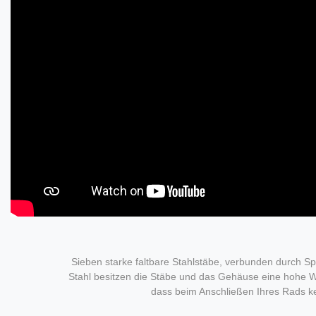
Sieben starke faltbare Stahlstäbe, verbunden durch Sp
Stahl besitzen die Stäbe und das Gehäuse eine hohe Wid
dass beim Anschließen Ihres Rads ke