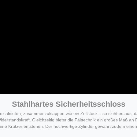
Stahlhartes Sicherheitsschloss
ezialnieten, zusammenzuklappen wie ein Zollstock – so sieht es aus, d
erstandskraft. Gleichzeitig bietet die Falttechnik ein großes Maß an Fl
ine Kratzer entstehen. Der hochwertige Zylinder gewährt zudem einen 
- - - - - - - - - - - - - - - - - -