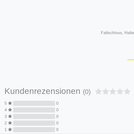
Faltschloss, Hal
Kundenrezensionen
(0)
5
0
4
0
3
0
2
0
1
0