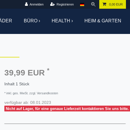
Anmelden
Registrieren
0,00 EUR
ÄDER
BÜRO ›
HEALTH ›
HEIM & GARTEN
*
39,99 EUR
Inhalt
1
Stück
* inkl. ges. MwSt. zzgl. Versandkosten
verfügbar ab:
08.01.2023
Nicht auf Lager, für eine genaue Lieferzeit kontaktieren Sie uns bitte.