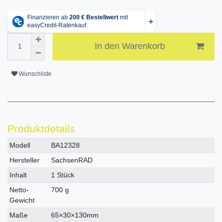
In den Warenkorb
Wunschliste
Produktdetails
Technisches
Wert
Modell
BA12328
Merkmal
Hersteller
SachsenRAD
Inhalt
1 Stück
Netto-
700 g
Gewicht
Maße
65×30×130mm