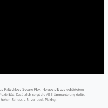
as Faltschloss Secure Flex. Hergestellt aus gehärtetem
exibilität. Zusätzlich sorgt die ABS-Ummantelung dafür,
hohen Schutz, z.B. vor Lock-Picking.