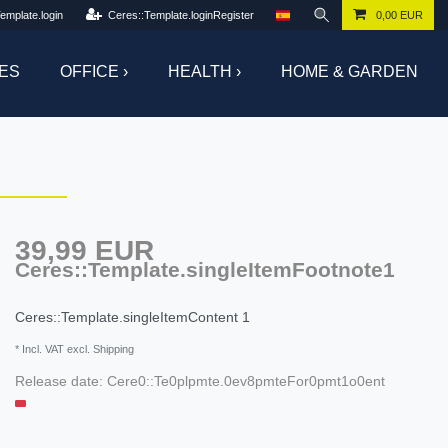
emplate.login
Ceres::Template.loginRegister
0,00 EUR
ES
OFFICE ›
HEALTH ›
HOME & GARDEN
39,99 EUR
Ceres::Template.singleItemFootnote1
Ceres::Template.singleItemContent
1
* Incl. VAT excl. Shipping
Release date:
Cere0::Te0plpmte.0ev8pmteFor0pmt1o0ent