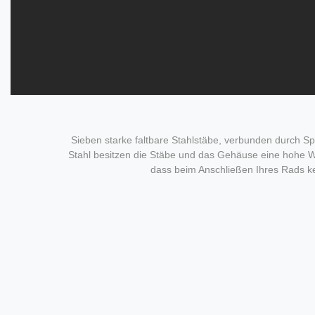
Sieben starke faltbare Stahlstäbe, verbunden durch Sp
Stahl besitzen die Stäbe und das Gehäuse eine hohe Wid
dass beim Anschließen Ihres Rads ke