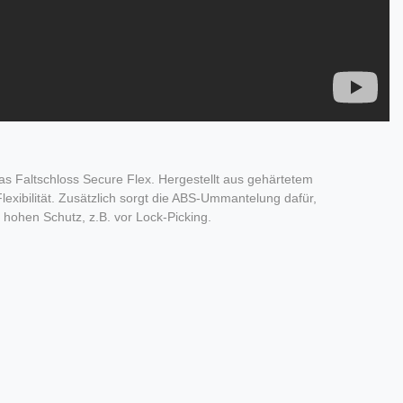
as Faltschloss Secure Flex. Hergestellt aus gehärtetem
exibilität. Zusätzlich sorgt die ABS-Ummantelung dafür,
hohen Schutz, z.B. vor Lock-Picking.