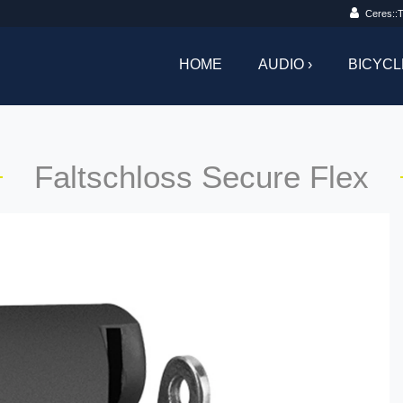
Ceres::T
HOME
AUDIO ›
BICYCL
Faltschloss Secure Flex