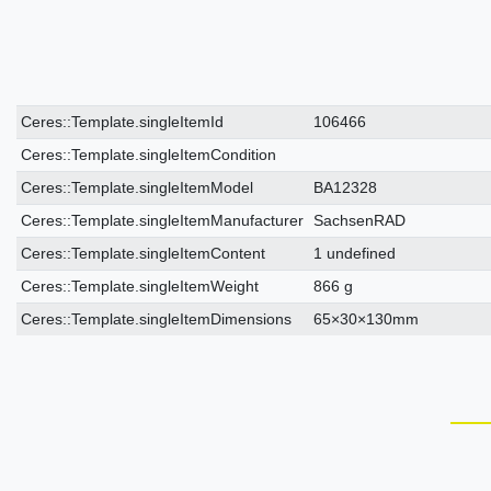
Ceres::Template.singleItemTechnicalDataAttribute
Ceres::Template.singleItemTechnicalDataValue
Ceres::Template.singleItemId
106466
Ceres::Template.singleItemCondition
Ceres::Template.singleItemModel
BA12328
Ceres::Template.singleItemManufacturer
SachsenRAD
Ceres::Template.singleItemContent
1 undefined
Ceres::Template.singleItemWeight
866 g
Ceres::Template.singleItemDimensions
65×30×130mm