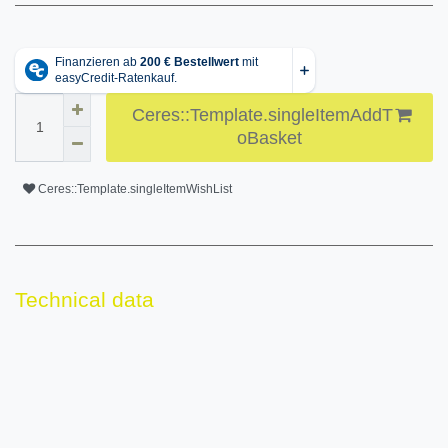
Ceres::Template.singleItemAddT
oBasket
Ceres::Template.singleItemWishList
Technical data