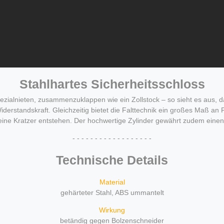
Stahlhartes Sicherheitsschloss
ezialnieten, zusammenzuklappen wie ein Zollstock – so sieht es aus, d
erstandskraft. Gleichzeitig bietet die Falttechnik ein großes Maß an Fl
ine Kratzer entstehen. Der hochwertige Zylinder gewährt zudem einen 
- - - - - - - - - - - - - - - - - -
Technische Details
Material
gehärteter Stahl, ABS ummantelt
Wirkung
betändig gegen Bolzenschneider