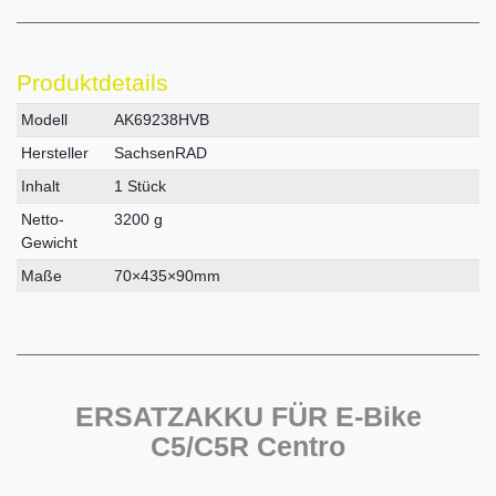
Produktdetails
Technisches
Wert
Modell
AK69238HVB
Merkmal
Hersteller
SachsenRAD
Inhalt
1 Stück
Netto-
3200 g
Gewicht
Maße
70×435×90mm
ERSATZAKKU FÜR E-Bike
C5/C5R Centro