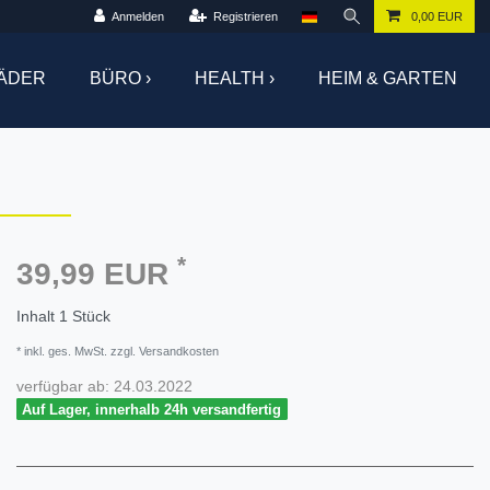
Anmelden
Registrieren
0,00 EUR
ÄDER
BÜRO ›
HEALTH ›
HEIM & GARTEN
*
39,99 EUR
Inhalt
1
Stück
* inkl. ges. MwSt. zzgl. Versandkosten
verfügbar ab:
24.03.2022
Auf Lager, innerhalb 24h versandfertig