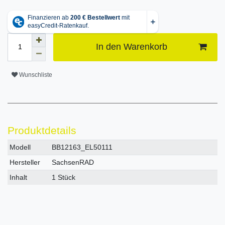
In den Warenkorb
Wunschliste
Produktdetails
Technisches
Wert
Modell
BB12163_EL50111
Merkmal
Hersteller
SachsenRAD
Inhalt
1 Stück