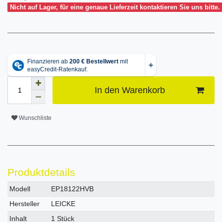
Nicht auf Lager, für eine genaue Lieferzeit kontaktieren Sie uns bitte.
In den Warenkorb
Wunschliste
Produktdetails
Technisches
Wert
Modell
EP18122HVB
Merkmal
Hersteller
LEICKE
Inhalt
1 Stück