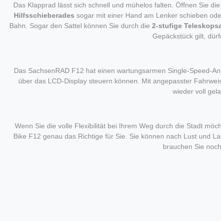
Das Klapprad lässt sich schnell und mühelos falten. Öffnen Sie 
Hilfsschieberades
sogar mit einer Hand am Lenker schieben oder
Bahn. Sogar den Sattel können Sie durch die
2-stufige Teleskopsa
Gepäckstück gilt, dü
Das SachsenRAD F12 hat einen wartungsarmen Single-Speed-Antrie
über das LCD-Display steuern können. Mit angepasster Fahrwei
wieder voll gel
Wenn Sie die volle Flexibilität bei Ihrem Weg durch die Stadt m
Bike F12 genau das Richtige für Sie. Sie können nach Lust und L
brauchen Sie noch