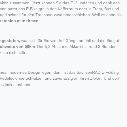
nfalten zusammen. Jetzt können Sie das F12 umfalten und dank des
nn passt das E-Bike gut in den Kofferraum oder in Tram, Bus und
 und schnell für den Transport zusammenschieben. Weil es dann als
ostenlos mitnehmen
!
ungsstufen,
was sich für Sie wie drei Gänge anfühlt und die Sie gut
ichweite von 50km
. Der 5,2 Ah starke Akku ist in rund 3 Stunden
ion nicht stört.
chönes, modernes Design legen, dann ist das SachsenRAD E-Folding
edelec ohne Schwitzen und zuverlässig an Ihren Zielort. Und dort
mit hinein nehmen.