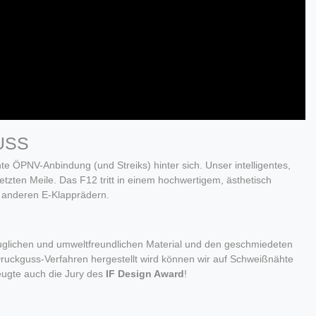
USS
te ÖPNV-Anbindung (und Streiks) hinter sich. Unser intelligentes,
etzten Meile. Das F12 tritt in einem hochwertigem, ästhetisch
 anderen E-Klapprädern.
uglichen und umweltfreundlichen Material und den geschmiedeten
Druckguss-Verfahren hergestellt wird können wir auf Schweißnähte
zeugte auch die Jury des
IF Design Award
!