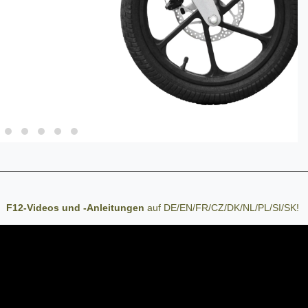
F12-Videos und -Anleitungen
auf DE/EN/FR/CZ/DK/NL/PL/SI/SK!