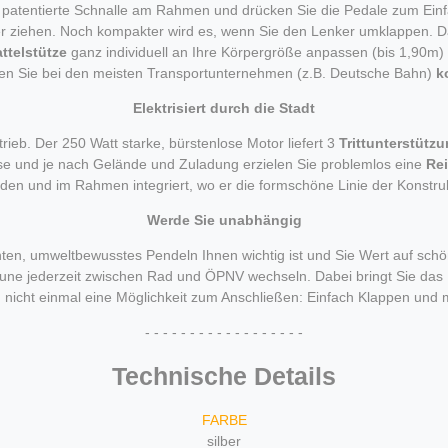
die patentierte Schnalle am Rahmen und drücken Sie die Pedale zum Ei
 ziehen. Noch kompakter wird es, wenn Sie den Lenker umklappen. Da
ttelstütze
ganz individuell an Ihre Körpergröße anpassen (bis 1,90m)
rfen Sie bei den meisten Transportunternehmen (z.B. Deutsche Bahn)
k
Elektrisiert durch die Stadt
b. Der 250 Watt starke, bürstenlose Motor liefert 3
Trittunterstütz
se und je nach Gelände und Zuladung erzielen Sie problemlos eine
Re
aden und im Rahmen integriert, wo er die formschöne Linie der Konstrukt
Werde Sie unabhängig
öchten, umweltbewusstes Pendeln Ihnen wichtig ist und Sie Wert auf s
aune jederzeit zwischen Rad und ÖPNV wechseln. Dabei bringt Sie das P
 nicht einmal eine Möglichkeit zum Anschließen: Einfach Klappen und 
- - - - - - - - - - - - - - - - - -
Technische Details
FARBE
silber