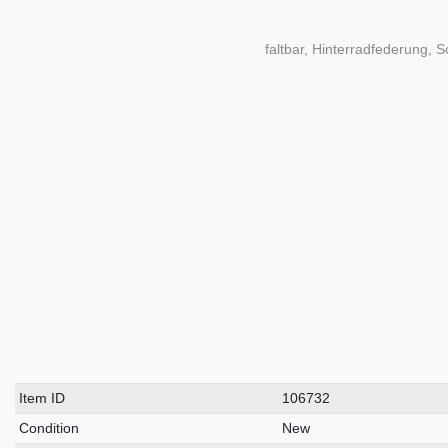
faltbar, Hinterradfederung,
Technical
Value
Item ID
106732
characteristic
Condition
New