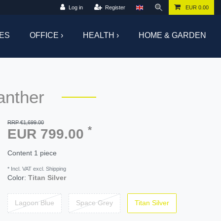
Log in
Register
EUR 0.00
ES
OFFICE ›
HEALTH ›
HOME & GARDEN
anther
RRP €1,699.00
*
EUR 799.00
Content
1
piece
* Incl. VAT excl. Shipping
Color:
Titan Silver
Lagoon Blue
Space Grey
Titan Silver