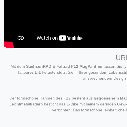
UR
Mit dem
SachsenRAD E-Faltrad F12 MagPanther
lassen Sie ty
faltbares E-Bike unterstützt Sie in Ihrer gesundem Lebenssti
ansprechendem Design a
Der formschöne Rahmen des F12 besteht aus
gegossenem Ma
Leichtmetallrädern besticht das E-Bike mit seinem geringen Gewi
verzichten. Das formschöne, einheitliche