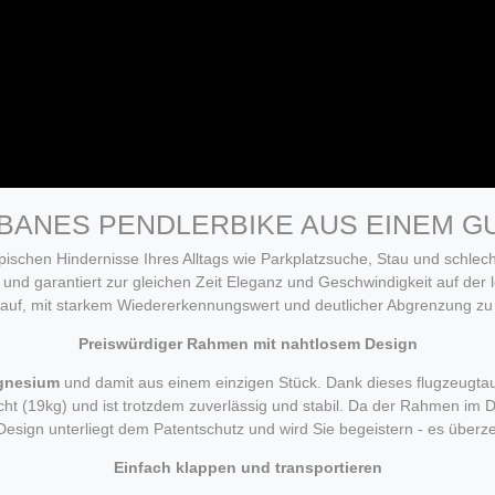
BANES PENDLERBIKE AUS EINEM G
pischen Hindernisse Ihres Alltags wie Parkplatzsuche, Stau und schlech
l und garantiert zur gleichen Zeit Eleganz und Geschwindigkeit auf der l
uf, mit starkem Wiedererkennungswert und deutlicher Abgrenzung zu
Preiswürdiger Rahmen mit nahtlosem Design
gnesium
und damit aus einem einzigen Stück. Dank dieses flugzeugta
cht (19kg) und ist trotzdem zuverlässig und stabil. Da der Rahmen im 
 Design unterliegt dem Patentschutz und wird Sie begeistern - es über
Einfach klappen und transportieren