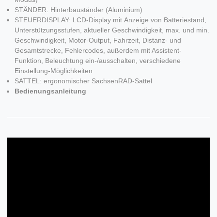
STÄNDER: Hinterbauständer (Aluminium)
STEUERDISPLAY: LCD-Display mit Anzeige von Batteriestand,
Unterstützungsstufen, aktueller Geschwindigkeit, max. und min.
Geschwindigkeit, Motor-Output, Fahrzeit, Distanz- und
Gesamtstrecke, Fehlercodes, außerdem mit Assistent-
Funktion, Beleuchtung ein-/ausschalten, verschiedene
Einstellung-Möglichkeiten
SATTEL: ergonomischer SachsenRAD-Sattel
Bedienungsanleitung