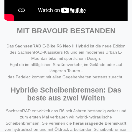
MIT BRAVOUR BESTANDEN
Das
SachsenRAD E-Bike R6 Neo II Hybrid
ist die neue Edition
des SachsenRAD-Klassikers R6 und ein modernes Urban E-
Mountainbike mit sportlichem Design.
Egal ob im alltäglichen Straßenverkehr, im Gelände oder auf
längeren Touren -
das Pedelec kommt mit allen Gegebenheiten bestens zurecht.
Hybride Scheibenbremsen: Das
beste aus zwei Welten
SachsenRAD entwickelt das R6 seit Jahren beständig weiter und
zum ersten Mal verbauen wir hybrid-hydraulische
Scheibenbremsen. Sie vereinen die
herausragende Bremskraft
von hydraulischen und mit Öldruck arbeitenden Scheibenbremsen