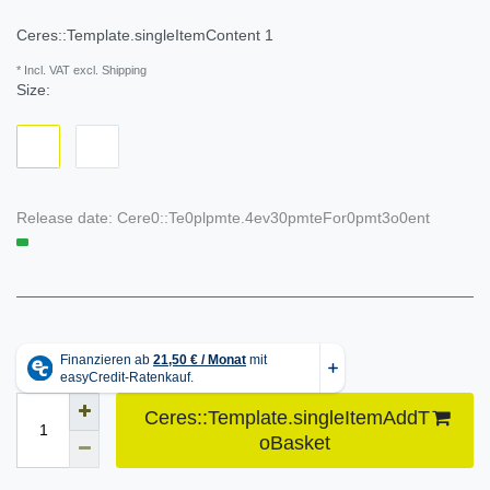
Ceres::Template.singleItemContent
1
* Incl. VAT excl. Shipping
Size:
Release date:
Cere0::Te0plpmte.4ev30pmteFor0pmt3o0ent
Ceres::Template.singleItemAddT
oBasket