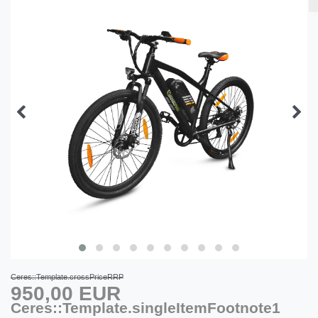
Ceres::Template.crossPriceRRP
950,00 EUR
Ceres::Template.singleItemFootnote1