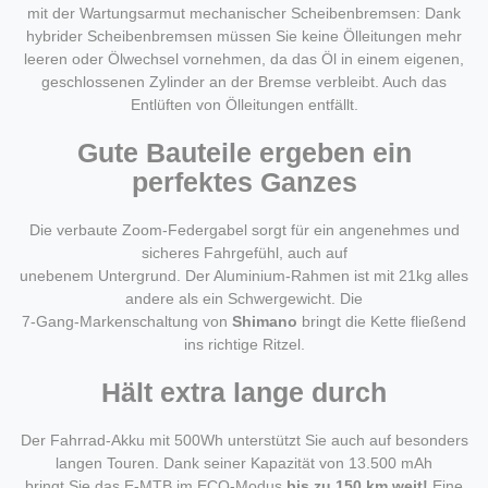
mit der Wartungsarmut mechanischer Scheibenbremsen: Dank
hybrider Scheibenbremsen müssen Sie keine Ölleitungen mehr
leeren oder Ölwechsel vornehmen, da das Öl in einem eigenen,
geschlossenen Zylinder an der Bremse verbleibt. Auch das
Entlüften von Ölleitungen entfällt.
Gute Bauteile ergeben ein
perfektes Ganzes
Die verbaute Zoom-Federgabel sorgt für ein angenehmes und
sicheres Fahrgefühl, auch auf
unebenem Untergrund. Der Aluminium-Rahmen ist mit 21kg alles
andere als ein Schwergewicht. Die
7-Gang-Markenschaltung von
Shimano
bringt die Kette fließend
ins richtige Ritzel.
Hält extra lange durch
Der Fahrrad-Akku mit 500Wh unterstützt Sie auch auf besonders
langen Touren. Dank seiner Kapazität von 13.500 mAh
bringt Sie das E-MTB im ECO-Modus
bis zu 150 km weit!
Eine