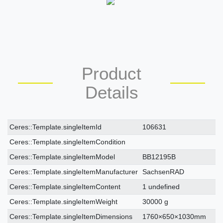
Product
Details
Ceres::Template.singleItemTechnicalDataAttribute
Ceres::Template.singleItemTechnicalDataValue
Ceres::Template.singleItemId
106631
Ceres::Template.singleItemCondition
Ceres::Template.singleItemModel
BB12195B
Ceres::Template.singleItemManufacturer
SachsenRAD
Ceres::Template.singleItemContent
1 undefined
Ceres::Template.singleItemWeight
30000 g
Ceres::Template.singleItemDimensions
1760×650×1030mm