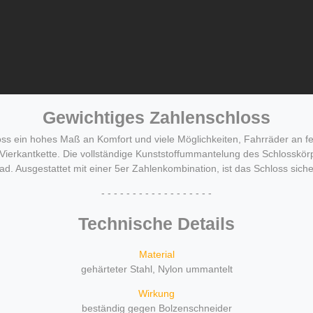
Gewichtiges Zahlenschloss
chloss ein hohes Maß an Komfort und viele Möglichkeiten, Fahrräder an
Vierkantkette. Die vollständige Kunststoffummantelung des Schlosskörp
. Ausgestattet mit einer 5er Zahlenkombination, ist das Schloss siche
- - - - - - - - - - - - - - - - - -
Technische Details
Material
gehärteter Stahl, Nylon ummantelt
Wirkung
beständig gegen Bolzenschneider