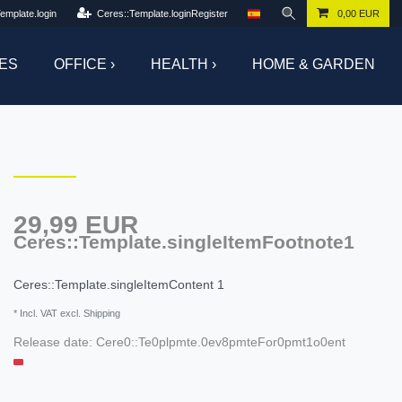
emplate.login
Ceres::Template.loginRegister
0,00 EUR
ES
OFFICE ›
HEALTH ›
HOME & GARDEN
29,99 EUR
Ceres::Template.singleItemFootnote1
Ceres::Template.singleItemContent
1
* Incl. VAT excl. Shipping
Release date:
Cere0::Te0plpmte.0ev8pmteFor0pmt1o0ent