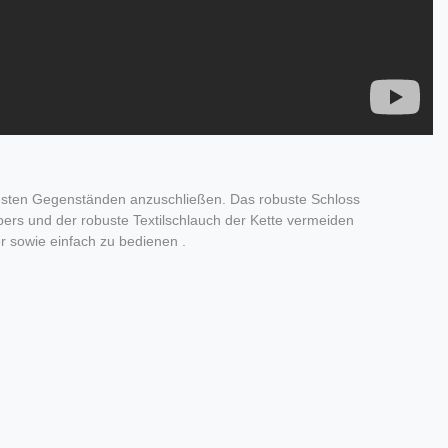
 festen Gegenständen anzuschließen. Das robuste Schloss
ers und der robuste Textilschlauch der Kette vermeiden
r sowie einfach zu bedienen .