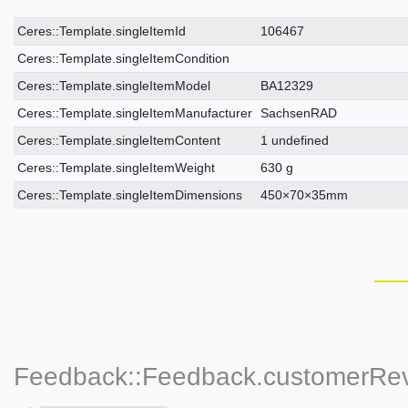
Ceres::Template.singleItemTechnicalDataAttribute
Ceres::Template.singleItemTechnicalDataValue
Ceres::Template.singleItemId
106467
Ceres::Template.singleItemCondition
Ceres::Template.singleItemModel
BA12329
Ceres::Template.singleItemManufacturer
SachsenRAD
Ceres::Template.singleItemContent
1 undefined
Ceres::Template.singleItemWeight
630 g
Ceres::Template.singleItemDimensions
450×70×35mm
Feedback::Feedback.customerRe