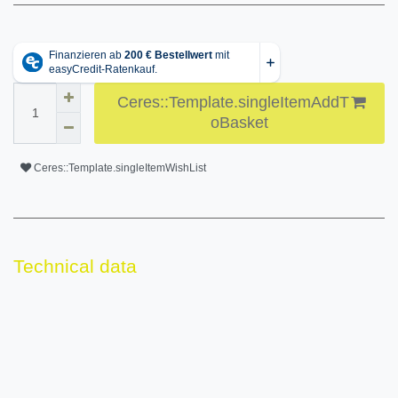
Ceres::Template.singleItemAddT
oBasket
Ceres::Template.singleItemWishList
Technical data