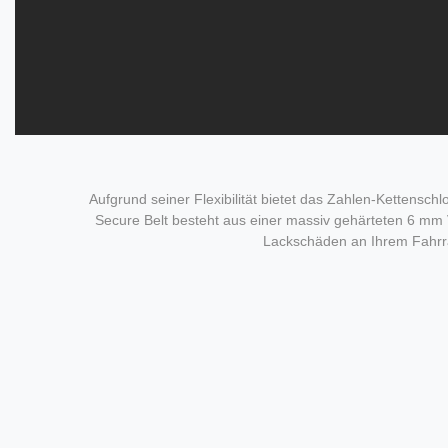
Aufgrund seiner Flexibilität bietet das Zahlen-Kettens
Secure Belt besteht aus einer massiv gehärteten 6 mm 
Lackschäden an Ihrem Fahrrad