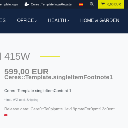
emplate.login
Ceres::Template.loginRegister
0,00 EUR
ES
OFFICE ›
HEALTH ›
HOME & GARDEN
el 415W
599,00 EUR
Ceres::Template.singleItemFootnote1
Ceres::Template.singleItemContent
1
* Incl. VAT excl. Shipping
Release date:
Cere0::Te0plpmte.1ev19pmteFor0pmt12o0ent