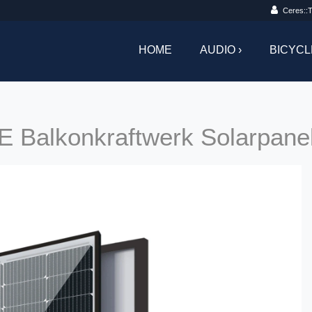
Ceres::T
HOME
AUDIO ›
BICYCL
 Balkonkraftwerk Solarpan