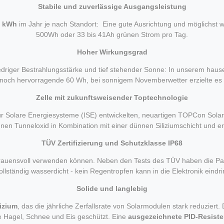
Stabile und zuverlässige Ausgangsleistung
0 kWh
im Jahr je nach Standort: Eine gute Ausrichtung und möglichst w
500Wh oder 33 bis 41Ah grünen Strom pro Tag.
Hoher Wirkungsgrad
driger Bestrahlungsstärke und tief stehender Sonne: In unserem hausei
noch hervorragende 60 Wh, bei sonnigem Novemberwetter erzielte es
Zelle mit zukunftsweisender Toptechnologie
ür Solare Energiesysteme (ISE) entwickelten, neuartigen TOPCon Sola
nen Tunneloxid in Kombination mit einer dünnen Siliziumschicht und erl
TÜV Zertifizierung und Schutzklasse IP68
ertrauensvoll verwenden können. Neben den Tests des TÜV haben die 
ollständig wasserdicht - kein Regentropfen kann in die Elektronik eindr
Solide und langlebig
lizium
, das die jährliche Zerfallsrate von Solarmodulen stark reduzier
ie Hagel, Schnee und Eis geschützt. Eine
ausgezeichnete PID-Resiste