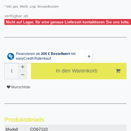
* inkl. ges. MwSt. zzgl. Versandkosten
verfügbar ab:
Nicht auf Lager, für eine genaue Lieferzeit kontaktieren Sie uns bitte.
In den Warenkorb
Wunschliste
Produktdetails
Technisches
Wert
Modell
CO67110