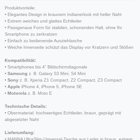
Produktvorteile:
• Elegantes Design in braunem Indianerlook mit heller Naht
• Extrem weiches und glattes Echtleder
• Passgenaue Form für stabilen, schonenden Halt, ohne Ihr
Smartphone zu zerkratzen
• Einfach zu bedienende Ausziehlasche
• Weiche Innenseite schützt das Display vor Kratzern und Stößen
Kompatibilität:
• Smartphones bis 4" Bildschirmdiagonale
•
Samsung
z. B. Galaxy S3 Mini, S4 Mini
•
Sony
z. B. Xperia Z1 Compact, Z2 Compact, Z3 Compact
•
Apple
iPhone 4, iPhone 5, iPhone SE
•
Motorola
z. B. Moto E
Technische Details:
• Obermaterial: hochwertiges Echtleder, braun, geprägt mit
abgesetzter Naht
Lieferumfang:
• MANNA UltraSlim-Universal-Tasche aus Leder in braun, extrem