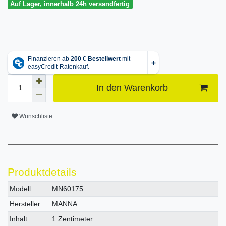
Auf Lager, innerhalb 24h versandfertig
In den Warenkorb
Wunschliste
Produktdetails
Technisches
Wert
Modell
MN60175
Merkmal
Hersteller
MANNA
Inhalt
1 Zentimeter