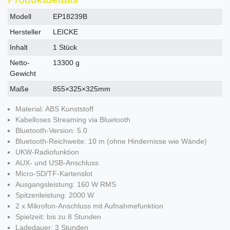
Technisches
Wert
Modell
EP18239B
Merkmal
Hersteller
LEICKE
Inhalt
1 Stück
Netto-
13300 g
Gewicht
Maße
855×325×325mm
Material: ABS Kunststoff
Kabelloses Streaming via Bluetooth
Bluetooth-Version: 5.0
Bluetooth-Reichweite: 10 m (ohne Hindernisse wie Wände)
UKW-Radiofunktion
AUX- und USB-Anschluss
Micro-SD/TF-Kartenslot
Ausgangsleistung: 160 W RMS
Spitzenleistung: 2000 W
2 x Mikrofon-Anschluss mit Aufnahmefunktion
Spielzeit: bis zu 8 Stunden
Ladedauer: 3 Stunden