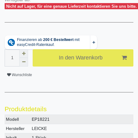
Nicht auf Lager, für eine genaue Lieferzeit kontaktieren Sie uns bitte.
In den Warenkorb
Wunschliste
Produktdetails
Technisches
Wert
Modell
EP18221
Merkmal
Hersteller
LEICKE
Inhalt
1 Stück