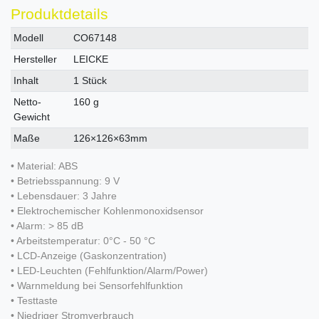
Produktdetails
Technisches
Wert
Modell
CO67148
Merkmal
Hersteller
LEICKE
Inhalt
1 Stück
Netto-
160 g
Gewicht
Maße
126×126×63mm
• Material: ABS
• Betriebsspannung: 9 V
• Lebensdauer: 3 Jahre
• Elektrochemischer Kohlenmonoxidsensor
• Alarm: > 85 dB
• Arbeitstemperatur: 0°C - 50 °C
• LCD-Anzeige (Gaskonzentration)
• LED-Leuchten (Fehlfunktion/Alarm/Power)
• Warnmeldung bei Sensorfehlfunktion
• Testtaste
• Niedriger Stromverbrauch