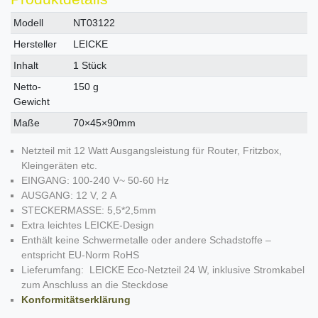
Technisches
Wert
Modell
NT03122
Merkmal
Hersteller
LEICKE
Inhalt
1 Stück
Netto-
150 g
Gewicht
Maße
70×45×90mm
Netzteil mit 12 Watt Ausgangsleistung für Router, Fritzbox,
Kleingeräten etc.
EINGANG: 100-240 V~ 50-60 Hz
AUSGANG: 12 V, 2 A
STECKERMASSE: 5,5*2,5mm
Extra leichtes LEICKE-Design
Enthält keine Schwermetalle oder andere Schadstoffe –
entspricht EU-Norm RoHS
Lieferumfang: LEICKE Eco-Netzteil 24 W, inklusive Stromkabel
zum Anschluss an die Steckdose
Konformitätserklärung