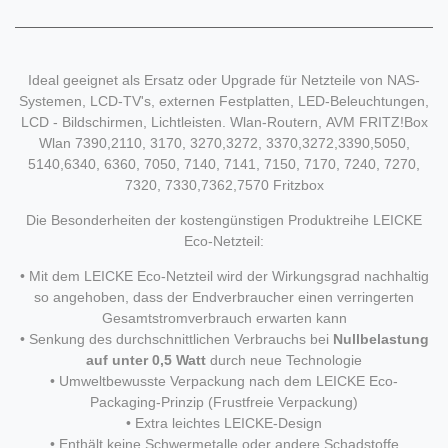
Ideal geeignet als Ersatz oder Upgrade für Netzteile von NAS-
Systemen, LCD-TV's, externen Festplatten, LED-Beleuchtungen,
LCD - Bildschirmen, Lichtleisten. Wlan-Routern, AVM FRITZ!Box
Wlan 7390,2110, 3170, 3270,3272, 3370,3272,3390,5050,
5140,6340, 6360, 7050, 7140, 7141, 7150, 7170, 7240, 7270,
7320, 7330,7362,7570 Fritzbox
Die Besonderheiten der kostengünstigen Produktreihe LEICKE
Eco-Netzteil:
• Mit dem LEICKE Eco-Netzteil wird der Wirkungsgrad nachhaltig
so angehoben, dass der Endverbraucher einen verringerten
Gesamtstromverbrauch erwarten kann
• Senkung des durchschnittlichen Verbrauchs bei
Nullbelastung
auf unter 0,5 Watt
durch neue Technologie
• Umweltbewusste Verpackung nach dem LEICKE Eco-
Packaging-Prinzip (Frustfreie Verpackung)
• Extra leichtes LEICKE-Design
• Enthält keine Schwermetalle oder andere Schadstoffe