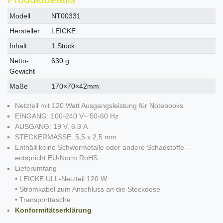
Technisches
Wert
Modell
NT00331
Merkmal
Hersteller
LEICKE
Inhalt
1 Stück
Netto-
630 g
Gewicht
Maße
170×70×42mm
Netzteil mit 120 Watt Ausgangsleistung für Notebooks
EINGANG: 100-240 V~ 50-60 Hz
AUSGANG: 19 V, 6.3 A
STECKERMASSE: 5,5 x 2,5 mm
Enthält keine Schwermetalle oder andere Schadstoffe –
entspricht EU-Norm RoHS
Lieferumfang
• LEICKE ULL-Netzteil 120 W
• Stromkabel zum Anschluss an die Steckdose
• Transporttasche
Konformitätserklärung