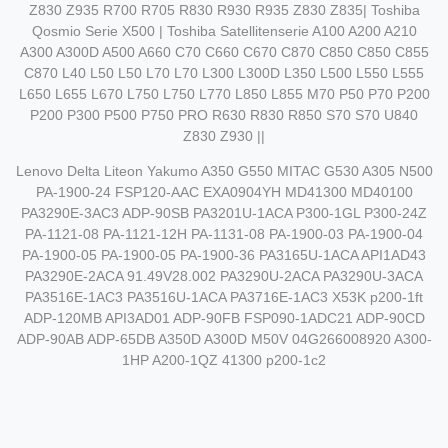
Z830 Z935 R700 R705 R830 R930 R935 Z830 Z835| Toshiba
Qosmio Serie X500 | Toshiba Satellitenserie A100 A200 A210
A300 A300D A500 A660 C70 C660 C670 C870 C850 C850 C855
C870 L40 L50 L50 L70 L70 L300 L300D L350 L500 L550 L555
L650 L655 L670 L750 L750 L770 L850 L855 M70 P50 P70 P200
P200 P300 P500 P750 PRO R630 R830 R850 S70 S70 U840
Z830 Z930 ||
Lenovo Delta Liteon Yakumo A350 G550 MITAC G530 A305 N500
PA-1900-24 FSP120-AAC EXA0904YH MD41300 MD40100
PA3290E-3AC3 ADP-90SB PA3201U-1ACA P300-1GL P300-24Z
PA-1121-08 PA-1121-12H PA-1131-08 PA-1900-03 PA-1900-04
PA-1900-05 PA-1900-05 PA-1900-36 PA3165U-1ACA API1AD43
PA3290E-2ACA 91.49V28.002 PA3290U-2ACA PA3290U-3ACA
PA3516E-1AC3 PA3516U-1ACA PA3716E-1AC3 X53K p200-1ft
ADP-120MB API3AD01 ADP-90FB FSP090-1ADC21 ADP-90CD
ADP-90AB ADP-65DB A350D A300D M50V 04G266008920 A300-
1HP A200-1QZ 41300 p200-1c2