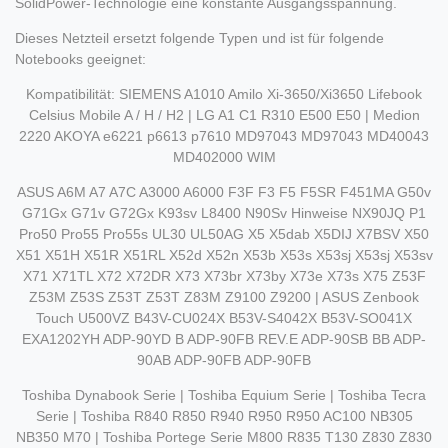
SolidPower-Technologie eine konstante Ausgangsspannung.
Dieses Netzteil ersetzt folgende Typen und ist für folgende
Notebooks geeignet:
Kompatibilität: SIEMENS A1010 Amilo Xi-3650/Xi3650 Lifebook
Celsius Mobile A / H / H2 | LG A1 C1 R310 E500 E50 | Medion
2220 AKOYA e6221 p6613 p7610 MD97043 MD97043 MD40043
MD402000 WIM
ASUS A6M A7 A7C A3000 A6000 F3F F3 F5 F5SR F451MA G50v
G71Gx G71v G72Gx K93sv L8400 N90Sv Hinweise NX90JQ P1
Pro50 Pro55 Pro55s UL30 UL50AG X5 X5dab X5DIJ X7BSV X50
X51 X51H X51R X51RL X52d X52n X53b X53s X53sj X53sj X53sv
X71 X71TL X72 X72DR X73 X73br X73by X73e X73s X75 Z53F
Z53M Z53S Z53T Z53T Z83M Z9100 Z9200 | ASUS Zenbook
Touch U500VZ B43V-CU024X B53V-S4042X B53V-SO041X
EXA1202YH ADP-90YD B ADP-90FB REV.E ADP-90SB BB ADP-
90AB ADP-90FB ADP-90FB
Toshiba Dynabook Serie | Toshiba Equium Serie | Toshiba Tecra
Serie | Toshiba R840 R850 R940 R950 R950 AC100 NB305
NB350 M70 | Toshiba Portege Serie M800 R835 T130 Z830 Z830