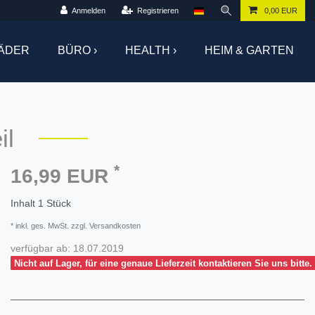
Anmelden
Registrieren
0,00 EUR
ÄDER
BÜRO ›
HEALTH ›
HEIM & GARTEN
il
*
16,99 EUR
Inhalt
1
Stück
* inkl. ges. MwSt. zzgl. Versandkosten
verfügbar ab:
18.07.2019
Nicht auf Lager, für eine genaue Lieferzeit kontaktieren Sie uns bitte.