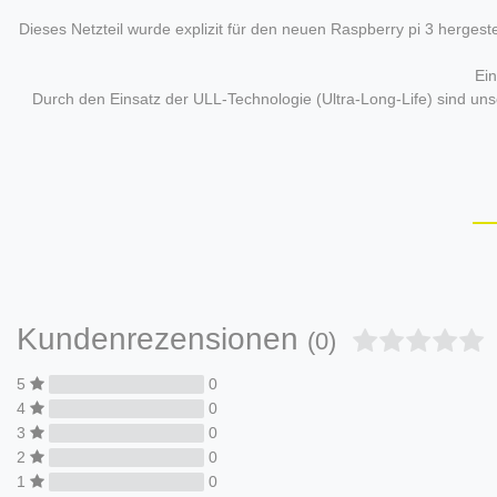
Dieses Netzteil wurde explizit für den neuen Raspberry pi 3 herges
Ein
Durch den Einsatz der ULL-Technologie (Ultra-Long-Life) sind u
Kundenrezensionen
(0)
5
0
4
0
3
0
2
0
1
0