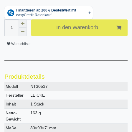
In den Warenkorb
Wunschliste
Produktdetails
Technisches
Wert
Modell
NT30537
Merkmal
Hersteller
LEICKE
Inhalt
1 Stück
Netto-
163 g
Gewicht
Maße
80×93×71mm