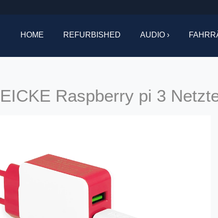
HOME
REFURBISHED
AUDIO ›
FAHRR
EICKE Raspberry pi 3 Netzte