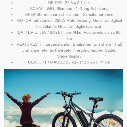
REIFEN: 27,5 x 2,1 Zoll
SCHALTUNG: Shimano 21-Gang-Schaltung
BREMSE: mechanische Zoom - Scheibenbremse
MOTOR: bürstenlos, 250W Motorleistung, Geschwindigkeit
bis 25km/h, Geschwindigkeitssensor.
BATTERIE: 36V / 8Ah Lithium-Akku, Reichweite bis zu 80
km
FEATURES: Hinterbauständer, Breitreifen für sicheren Halt
und angenehmes Fahrgefühl, ergonomischer Sattel,
Steuerdisplay
GEWICHT / MASSE: 25 kg / 142 x 25 x 74 cm