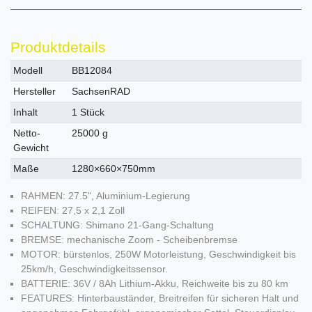
Produktdetails
Technisches
Wert
Modell
BB12084
Merkmal
Hersteller
SachsenRAD
Inhalt
1 Stück
Netto-
25000 g
Gewicht
Maße
1280×660×750mm
RAHMEN: 27.5", Aluminium-Legierung
REIFEN: 27,5 x 2,1 Zoll
SCHALTUNG: Shimano 21-Gang-Schaltung
BREMSE: mechanische Zoom - Scheibenbremse
MOTOR: bürstenlos, 250W Motorleistung, Geschwindigkeit bis
25km/h, Geschwindigkeitssensor.
BATTERIE: 36V / 8Ah Lithium-Akku, Reichweite bis zu 80 km
FEATURES: Hinterbauständer, Breitreifen für sicheren Halt und