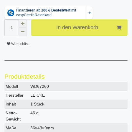
In den Warenkorb
Wunschliste
Produktdetails
Technisches
Wert
Modell
WD67260
Merkmal
Hersteller
LEICKE
Inhalt
1 Stück
Netto-
46 g
Gewicht
Maße
36×43×9mm