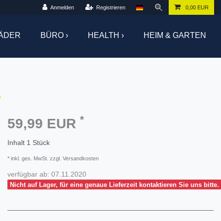
Anmelden
Registrieren
0,00 EUR
ÄDER
BÜRO ›
HEALTH ›
HEIM & GARTEN
*
59,99 EUR
Inhalt
1
Stück
* inkl. ges. MwSt. zzgl. Versandkosten
verfügbar ab:
07.11.2020
Nicht auf Lager, für eine genaue Lieferzeit kontaktieren Sie uns bitte.