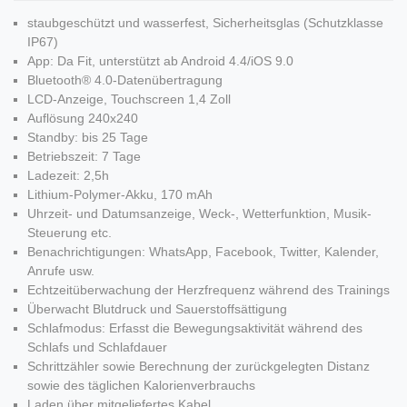
staubgeschützt und wasserfest, Sicherheitsglas (Schutzklasse
IP67)
App: Da Fit, unterstützt ab Android 4.4/iOS 9.0
Bluetooth® 4.0-Datenübertragung
LCD-Anzeige, Touchscreen 1,4 Zoll
Auflösung 240x240
Standby: bis 25 Tage
Betriebszeit: 7 Tage
Ladezeit: 2,5h
Lithium-Polymer-Akku, 170 mAh
Uhrzeit- und Datumsanzeige, Weck-, Wetterfunktion, Musik-
Steuerung etc.
Benachrichtigungen: WhatsApp, Facebook, Twitter, Kalender,
Anrufe usw.
Echtzeitüberwachung der Herzfrequenz während des Trainings
Überwacht Blutdruck und Sauerstoffsättigung
Schlafmodus: Erfasst die Bewegungsaktivität während des
Schlafs und Schlafdauer
Schrittzähler sowie Berechnung der zurückgelegten Distanz
sowie des täglichen Kalorienverbrauchs
Laden über mitgeliefertes Kabel