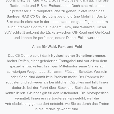
Sports Utility Vehicles – kurz SUVs – gibt es endlich auch für alle
Radfreunde und E-Bike-Enthusiasten! Doch statt mit einem
Spritfresser auf Parkplatzsuche zu gehen, bietet Ihnen das
SachsenRAD C5 Centro
günstige und grüne Mobilität. Das E-
Bike macht nicht nur in der Innenstadt eine gute Figur, sondern
auchunterwegs dorthin auf jedem Feld-, und Waldweg. Unser
SUV schließt gekonnt die Lücke zwischen Off-Road und On-Road
und könnte Ihr perfektes, neues Dienst-Ebike werden.
Alles für Wald, Park und Feld
Das C5 Centro spielt dank
hydraulischer Scheibenbremse
,
breiter Reifen, einer gefederten Frontgabel und vor allem dem
speziell entwickelten, kräftigen Mittelmotor seine Stärke auf
schwierigen Wegen aus. Schlamm, Pfützen, Schotter, Wurzeln
oder Sand sind damit kein Problem mehr. Der Rahmen ist
robuster und schwerer als bei üblichen Citybikes und hilft Ihnen
dadurch, bei der Fahrt über Stock und Stein das Rad zu
kontrollieren. Gleiches gilt für den Mittelmotor: Die Motorposition
vermittelt Ihnen ein vertrauteres Fahrgefühl, weil die
Antriebsleistung genau dort entsteht, wo Sie es durch das Treten
in die Pedale gewohnt sind.