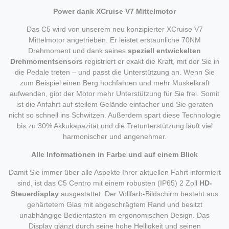
Power dank XCruise V7 Mittelmotor
Das C5 wird von unserem neu konzipierter XCruise V7
Mittelmotor angetrieben. Er leistet erstaunliche 70NM
Drehmoment und dank seines
speziell entwickelten
Drehmomentsensors
registriert er exakt die Kraft, mit der Sie in
die Pedale treten – und passt die Unterstützung an. Wenn Sie
zum Beispiel einen Berg hochfahren und mehr Muskelkraft
aufwenden, gibt der Motor mehr Unterstützung für Sie frei. Somit
ist die Anfahrt auf steilem Gelände einfacher und Sie geraten
nicht so schnell ins Schwitzen. Außerdem spart diese Technologie
bis zu 30% Akkukapazität und die Tretunterstützung läuft viel
harmonischer und angenehmer.
Alle Informationen in Farbe und auf einem Blick
Damit Sie immer über alle Aspekte Ihrer aktuellen Fahrt informiert
sind, ist das C5 Centro mit einem robusten (IP65) 2 Zoll
HD-
Steuerdisplay
ausgestattet. Der Vollfarb-Bildschirm besteht aus
gehärtetem Glas mit abgeschrägtem Rand und besitzt
unabhängige Bedientasten im ergonomischen Design. Das
Display glänzt durch seine hohe Helligkeit und seinen