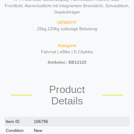
Frontlicht, Alarmrücklicht mit integriertem Bremslicht, Schutzblech,
Gepäckträger
GEWICHT
25kg,120kg zulässige Beladung
Kategorie
Fahrrad | eBike | E-Citybike
Artikelnr.: BB12125
Product
Details
Technical
Value
Item ID
106796
characteristic
Condition
New