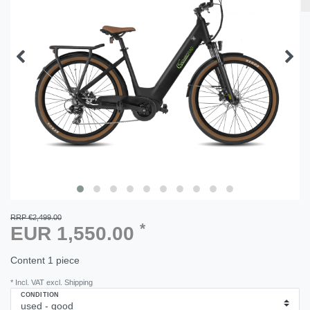
RRP €2,499.00
*
EUR 1,550.00
Content
1
piece
* Incl. VAT excl. Shipping
CONDITION