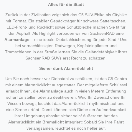
Alles für die Stadt
Zurück in der Zivilisation zeigt sich das C5 SUV-Ebike als Citybike
mit Format. Ein stabiler Gepäckträger für schwere Satteltaschen,
LED-Front- und Rücklicht sowie Schutzbleche machen Sie fit für
den Asphalt. Als Highlight verbauen wir von SachsenRAD eine
Alarmanlage
– eine ideale Diebstahlsicherung für jede Stadt! Und
bei vernachlässigten Radwegen, Kopfsteinpflaster und
Tramschienen in der Straße lernen Sie die Geländefähigkeit Ihres
SachsenRAD SUVs erst Recht zu schätzen.
Sicher dank Alarmrücklicht
Um Sie noch besser vor Diebstahl zu schützen, ist das C5 Centro
mit einem Alarmrücklicht ausgestattet. Der mitgelieferte Schlüssel
erlaubt Ihnen, die Alarmanlage auch in vielen Metern Entfernung
scharf zu stellen oder zu deaktivieren. Wird Ihr Zweirad ohne Ihr
Wissen bewegt, leuchtet das Alarmrücklicht rhythmisch auf und
eine Sirene ertönt. Damit können sich Diebe der Aufmerksamkeit
ihrer Umgebung absolut sicher sein! Außerdem hat das
Alarmrücklicht ein
Bremslicht
integriert: Sobald Sie Ihre Fahrt
verlangsamen, leuchtet es noch heller auf.