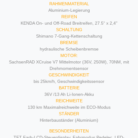
RAHMENMATERIAL
Aluminium-Legierung
REIFEN
KENDA On- und Off-Road Breitreifen, 27.5“ x 2,4"
SCHALTUNG
Shimano 7-Gang-Kettenschaltung
BREMSE
hydraulische Scheibenbremse
MOTOR:
SachsenRAD XCruise V7 Mittelmotor (36V, 250W), 70NM, mit
Drehmomentsensor
GESCHWINDIGKEIT
bis 25km/h, Geschwindigkeitssensor
BATTERIE
36V /13 Ah Li-Ionen-Akku
REICHWEITE
130 km Maximalreichweite im ECO-Modus
STÄNDER
Hinterbauständer (Aluminium)
BESONDERHEITEN
TFT Farb-LCD-Steuerdisplay, Fahrmodus Pedelec, LED-