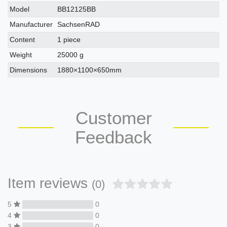
Model
BB12125BB
Manufacturer
SachsenRAD
Content
1 piece
Weight
25000 g
Dimensions
1880×1100×650mm
Customer
Feedback
Item reviews
(0)
5
0
4
0
3
0