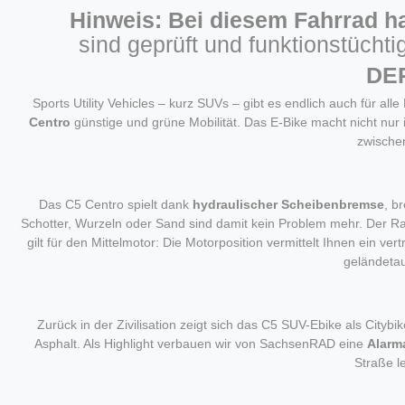
Hinweis: Bei diesem Fahrrad h
sind geprüft und funktionstüchti
DE
Sports Utility Vehicles – kurz SUVs – gibt es endlich auch für a
Centro
günstige und grüne Mobilität. Das E-Bike macht nicht nur
zwische
Das C5 Centro spielt dank
hydraulischer Scheibenbremse
, b
Schotter, Wurzeln oder Sand sind damit kein Problem mehr. Der Rahm
gilt für den Mittelmotor: Die Motorposition vermittelt Ihnen ein ve
geländetau
Zurück in der Zivilisation zeigt sich das C5 SUV-Ebike als Cityb
Asphalt. Als Highlight verbauen wir von SachsenRAD eine
Alarm
Straße l