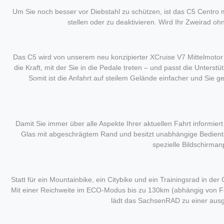
Um Sie noch besser vor Diebstahl zu schützen, ist das C5 Centro m
stellen oder zu deaktivieren. Wird Ihr Zweirad o
Das C5 wird von unserem neu konzipierter XCruise V7 Mittelmotor
die Kraft, mit der Sie in die Pedale treten – und passt die Unter
Somit ist die Anfahrt auf steilem Gelände einfacher und Sie g
Damit Sie immer über alle Aspekte Ihrer aktuellen Fahrt informiert
Glas mit abgeschrägtem Rand und besitzt unabhängige Bedienta
spezielle Bildschirma
Statt für ein Mountainbike, ein Citybike und ein Trainingsrad in d
Mit einer Reichweite im ECO-Modus bis zu 130km (abhängig von 
lädt das SachsenRAD zu einer ausge