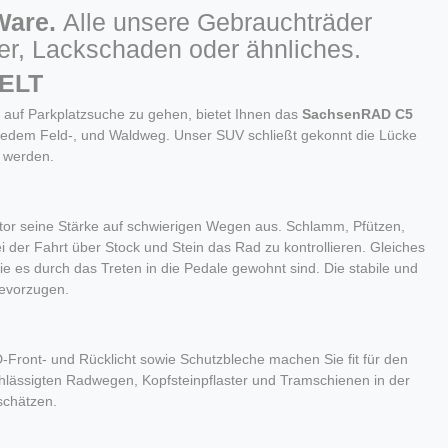
-Ware.
Alle unsere Gebrauchträder
tzer, Lackschaden oder ähnliches.
ELT
er auf Parkplatzsuche zu gehen, bietet Ihnen das
SachsenRAD C5
f jedem Feld-, und Waldweg. Unser SUV schließt gekonnt die Lücke
 werden.
lmotor seine Stärke auf schwierigen Wegen aus. Schlamm, Pfützen,
i der Fahrt über Stock und Stein das Rad zu kontrollieren. Gleiches
 Sie es durch das Treten in die Pedale gewohnt sind. Die stabile und
bevorzugen.
ED-Front- und Rücklicht sowie Schutzbleche machen Sie fit für den
chlässigten Radwegen, Kopfsteinpflaster und Tramschienen in der
schätzen.