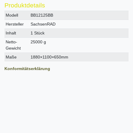
Produktdetails
Technisches
Wert
Modell
BB12125BB
Merkmal
Hersteller
SachsenRAD
Inhalt
1 Stück
Netto-
25000 g
Gewicht
Maße
1880×1100×650mm
Konformitätserklärung