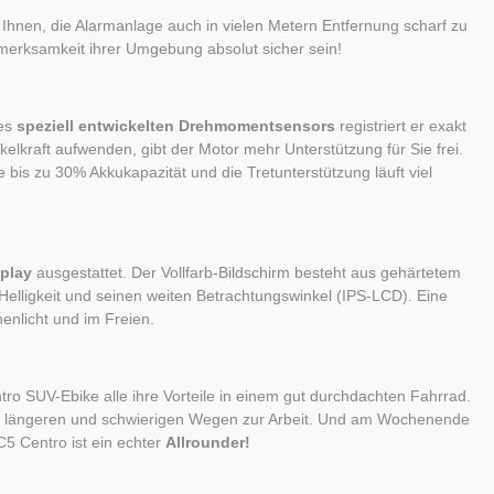
 Ihnen, die Alarmanlage auch in vielen Metern Entfernung scharf zu
ufmerksamkeit ihrer Umgebung absolut sicher sein!
nes
speziell entwickelten Drehmomentsensors
registriert er exakt
elkraft aufwenden, gibt der Motor mehr Unterstützung für Sie frei.
 bis zu 30% Akkukapazität und die Tretunterstützung läuft viel
splay
ausgestattet. Der Vollfarb-Bildschirm besteht aus gehärtetem
lligkeit und seinen weiten Betrachtungswinkel (IPS-LCD). Eine
enlicht und im Freien.
tro SUV-Ebike alle ihre Vorteile in einem gut durchdachten Fahrrad.
f längeren und schwierigen Wegen zur Arbeit. Und am Wochenende
5 Centro ist ein echter
Allrounder!