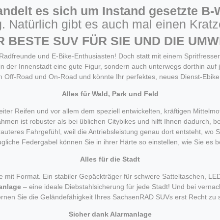
andelt es sich um Instand gesetzte B
g. Natürlich gibt es auch mal einen Kra
R BESTE SUV FÜR SIE UND DIE UMW
lle Radfreunde und E-Bike-Enthusiasten! Doch statt mit einem Spritfress
 in der Innenstadt eine gute Figur, sondern auch unterwegs dorthin au
n Off-Road und On-Road und könnte Ihr perfektes, neues Dienst-Ebike
Alles für Wald, Park und Feld
reiter Reifen und vor allem dem speziell entwickelten, kräftigen Mitte
en ist robuster als bei üblichen Citybikes und hilft Ihnen dadurch, be
rtrauteres Fahrgefühl, weil die Antriebsleistung genau dort entsteht, wo
gliche Federgabel können Sie in ihrer Härte so einstellen, wie Sie es 
Alles für die Stadt
ike mit Format. Ein stabiler Gepäckträger für schwere Satteltaschen, L
anlage
– eine ideale Diebstahlsicherung für jede Stadt! Und bei verna
ernen Sie die Geländefähigkeit Ihres SachsenRAD SUVs erst Recht zu 
Sicher dank Alarmanlage