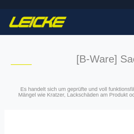
[B-Ware] Sa
Es handelt sich um geprüfte und voll funktionsf
Mängel wie Kratzer, Lackschäden am Produkt ode