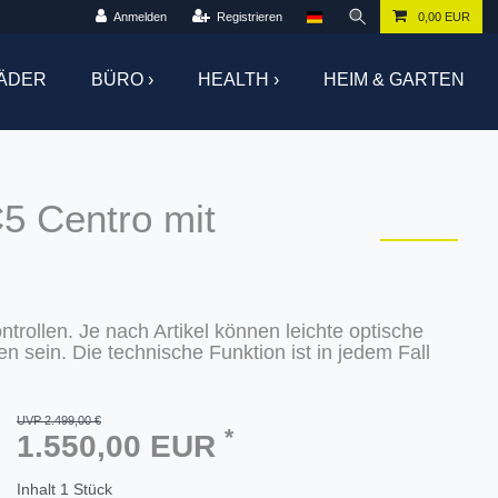
Anmelden
Registrieren
0,00 EUR
ÄDER
BÜRO ›
HEALTH ›
HEIM & GARTEN
5 Centro mit
trollen. Je nach Artikel können leichte optische
sein. Die technische Funktion ist in jedem Fall
UVP 2.499,00 €
*
1.550,00 EUR
Inhalt
1
Stück