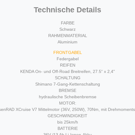
Technische Details
FARBE
Schwarz
RAHMENMATERIAL
Aluminium
FRONTGABEL
Federgabel
REIFEN
KENDA On- und Off-Road Breitreifen, 27.5“ x 2,4"
SCHALTUNG
Shimano 7-Gang-Kettenschaltung
BREMSE
hydraulische Scheibenbremse
MOTOR:
enRAD XCruise V7 Mittelmotor (36V, 250W), 70Nm, mit Drehmoment
GESCHWINDIGKEIT
bis 25km/h
BATTERIE
36V /13 Ah Li-Ionen-Akku