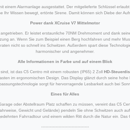
it einem Alarmanlage ausgestattet. Der mitgelieferte Schlüssel erlaubt
hne Ihr Wissen bewegt, ertönte Sirene. Damit können sich Diebe der A
Power dank XCruise V7 Mittelmotor
 angetrieben. Er leistet erstaunliche 70NM Drehmoment und dank sei
stützung an. Wenn Sie zum Beispiel einen Berg hochfahren und mehr Musk
eraten nicht so schnell ins Schwitzen. Außerdem spart diese Technologie
harmonischer und angenehmer.
Alle Informationen in Farbe und auf einem Blick
 sind, ist das C5 Centro mit einem robusten (IP65) 2 Zoll
HD-Steuerdi
sten im ergonomischen Design. Das Display glänzt durch seine hohe He
npassungstechnologie sorgt für hervorragende Lesbarkeit auch bei Sonn
Eines für Alles
er Garage oder Abstellraum Platz schaffen zu müssen, vereint das C5 Cen
Fahrweise, Gewicht und Gelände) pendeln Sie ohne Schwitzen auch au
dehnten Fahrradtour und einem wilden Ritt durch die Natur ein. Das C
---------------------------------