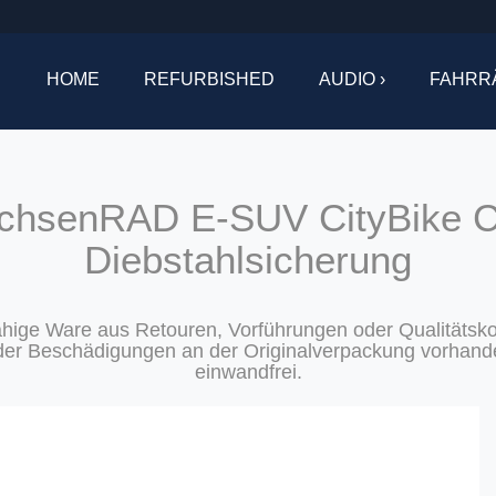
HOME
REFURBISHED
AUDIO ›
FAHRR
chsenRAD E-SUV CityBike C
Diebstahlsicherung
ähige Ware aus Retouren, Vorführungen oder Qualitätskon
r Beschädigungen an der Originalverpackung vorhanden 
einwandfrei.