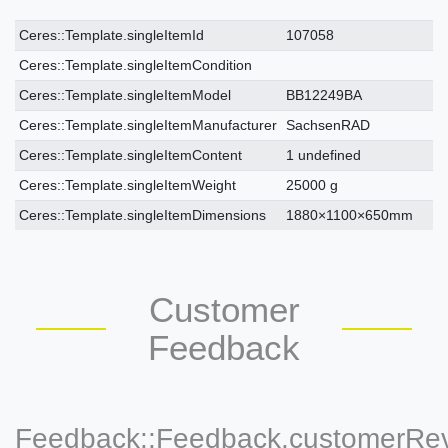
Ceres::Template.singleItemTechnicalDataAttribute
Ceres::Template.singleItemTechnicalDataValue
Ceres::Template.singleItemId
107058
Ceres::Template.singleItemCondition
Ceres::Template.singleItemModel
BB12249BA
Ceres::Template.singleItemManufacturer
SachsenRAD
Ceres::Template.singleItemContent
1 undefined
Ceres::Template.singleItemWeight
25000 g
Ceres::Template.singleItemDimensions
1880×1100×650mm
Customer
Feedback
Feedback::Feedback.customerRe