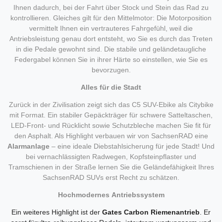
Ihnen dadurch, bei der Fahrt über Stock und Stein das Rad zu
kontrollieren. Gleiches gilt für den Mittelmotor: Die Motorposition
vermittelt Ihnen ein vertrauteres Fahrgefühl, weil die
Antriebsleistung genau dort entsteht, wo Sie es durch das Treten
in die Pedale gewohnt sind. Die stabile und geländetaugliche
Federgabel können Sie in ihrer Härte so einstellen, wie Sie es
bevorzugen.
Alles für die Stadt
Zurück in der Zivilisation zeigt sich das C5 SUV-Ebike als Citybike
mit Format. Ein stabiler Gepäckträger für schwere Satteltaschen,
LED-Front- und Rücklicht sowie Schutzbleche machen Sie fit für
den Asphalt. Als Highlight verbauen wir von SachsenRAD eine
Alarmanlage
– eine ideale Diebstahlsicherung für jede Stadt! Und
bei vernachlässigten Radwegen, Kopfsteinpflaster und
Tramschienen in der Straße lernen Sie die Geländefähigkeit Ihres
SachsenRAD SUVs erst Recht zu schätzen.
Hochmodernes Antriebssystem
Ein weiteres Highlight ist der
Gates Carbon Riemenantrieb
.
Er