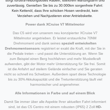
sorgt für
ultra-reibungslose
s Radeln
,
ist
extrem wartungsarm
und
zuverlässig.
Genießen Sie bis zu
30.000km sorgenfreie Fahrt:
Kein Kettenöl, dass Ihre schicken Hosen verdreckt, kein
Verziehen und Nachjustieren einer Antriebskette.
Power dank XCruise V7 Mittelmotor
Das C5 wird von unserem neu konzipierter XCruise V7
Mittelmotor angetrieben. Er leistet erstaunliche 70NM
Drehmoment und dank seines
speziell entwickelten
Drehmomentsensors
registriert er exakt die Kraft, mit der Sie in
die Pedale treten – und passt die Unterstützung an. Wenn Sie
zum Beispiel einen Berg hochfahren und mehr Muskelkraft
aufwenden, gibt der Motor mehr Unterstützung für Sie frei. Somit
ist die Anfahrt auf steilem Gelände einfacher und Sie geraten
nicht so schnell ins Schwitzen. Außerdem spart diese Technologie
bis zu 30% Akkukapazität und die Tretunterstützung läuft viel
harmonischer und angenehmer.
Alle Informationen in Farbe und auf einem Blick
Damit Sie immer über alle Aspekte Ihrer aktuellen Fahrt informiert
sind, ist das C5 Centro mit einem robusten (IP65) 2 Zoll
HD-