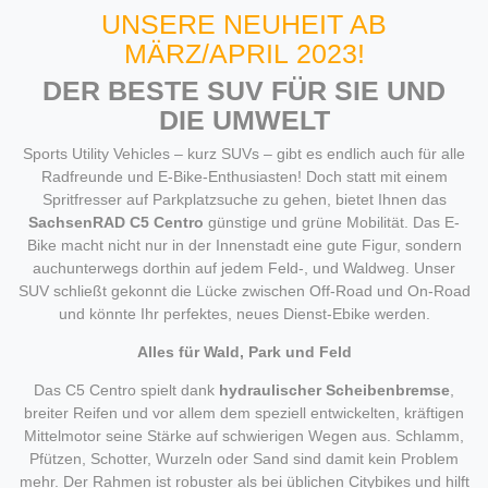
UNSERE NEUHEIT AB
MÄRZ/APRIL 2023!
DER BESTE SUV FÜR SIE UND
DIE UMWELT
Sports Utility Vehicles – kurz SUVs – gibt es endlich auch für alle
Radfreunde und E-Bike-Enthusiasten! Doch statt mit einem
Spritfresser auf Parkplatzsuche zu gehen, bietet Ihnen das
SachsenRAD C5 Centro
günstige und grüne Mobilität. Das E-
Bike macht nicht nur in der Innenstadt eine gute Figur, sondern
auchunterwegs dorthin auf jedem Feld-, und Waldweg. Unser
SUV schließt gekonnt die Lücke zwischen Off-Road und On-Road
und könnte Ihr perfektes, neues Dienst-Ebike werden.
Alles für Wald, Park und Feld
Das C5 Centro spielt dank
hydraulischer Scheibenbremse
,
breiter Reifen und vor allem dem speziell entwickelten, kräftigen
Mittelmotor seine Stärke auf schwierigen Wegen aus. Schlamm,
Pfützen, Schotter, Wurzeln oder Sand sind damit kein Problem
mehr. Der Rahmen ist robuster als bei üblichen Citybikes und hilft