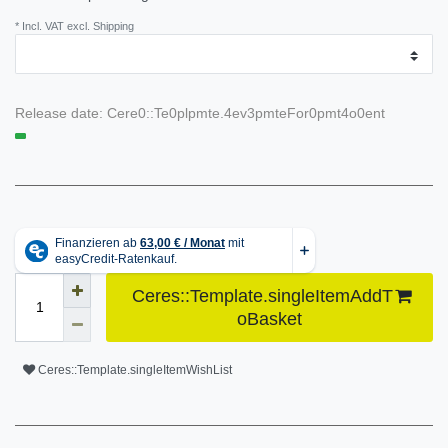
* Incl. VAT excl. Shipping
Release date:
Cere0::Te0plpmte.4ev3pmteFor0pmt4o0ent
Ceres::Template.singleItemAddT
oBasket
Ceres::Template.singleItemWishList