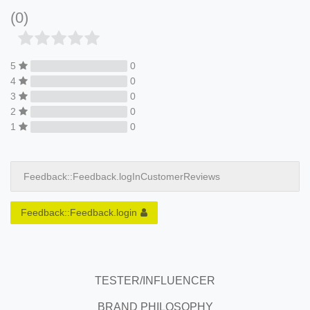
(0)
5
0
4
0
3
0
2
0
1
0
Feedback::Feedback.logInCustomerReviews
Feedback::Feedback.login
TESTER/INFLUENCER
BRAND PHILOSOPHY