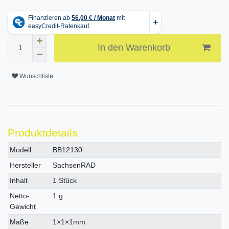
In den Warenkorb
Wunschliste
Produktdetails
Technisches
Wert
Modell
BB12130
Merkmal
Hersteller
SachsenRAD
Inhalt
1 Stück
Netto-
1 g
Gewicht
Maße
1×1×1mm