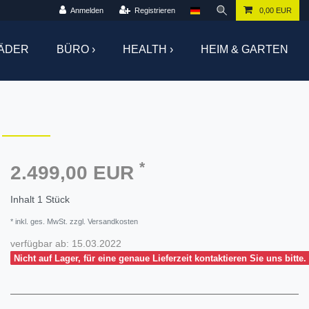
Anmelden
Registrieren
0,00 EUR
ÄDER
BÜRO ›
HEALTH ›
HEIM & GARTEN
*
2.499,00 EUR
Inhalt
1
Stück
* inkl. ges. MwSt. zzgl. Versandkosten
verfügbar ab:
15.03.2022
Nicht auf Lager, für eine genaue Lieferzeit kontaktieren Sie uns bitte.