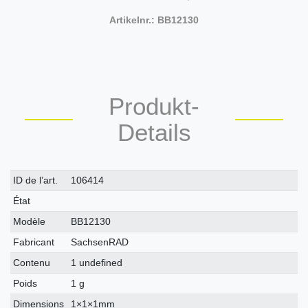
Artikelnr.: BB12130
Produkt-
Details
Caractéristique
Valeur
ID de l’art.
106414
technique
État
Modèle
BB12130
Fabricant
SachsenRAD
Contenu
1 undefined
Poids
1 g
Dimensions
1×1×1mm