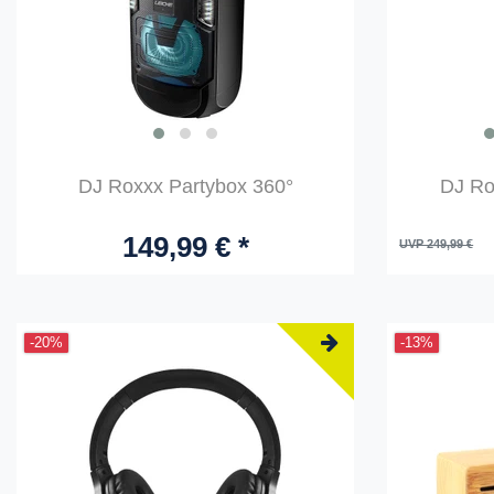
DJ Roxxx Partybox 360°
DJ Ro
149,99 € *
UVP 249,99 €
-20%
-13%