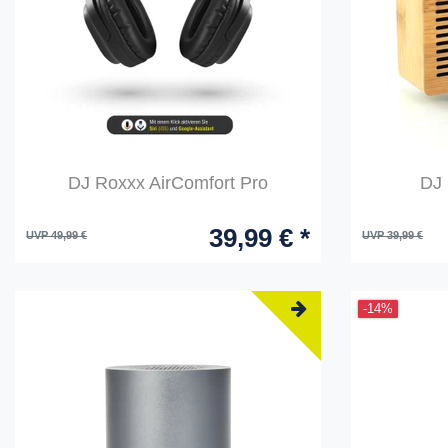
DJ Roxxx AirComfort Pro
DJ 
39,99 € *
UVP 49,99 €
UVP 39,99 €
-14%