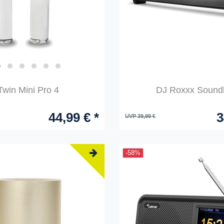
Twin Mini Pro 4
DJ Roxxx Sound
44,99 € *
3
UVP 39,99 €
-58%