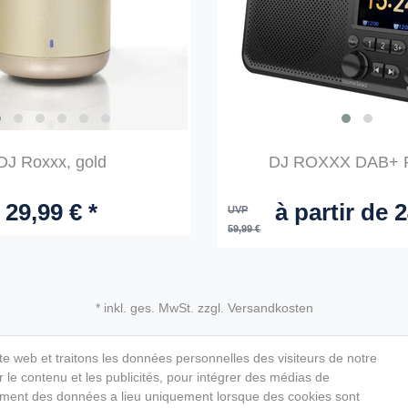
DJ Roxxx, gold
DJ ROXXX DAB+ 
29,99 € *
à partir de 2
UVP
59,99 €
* inkl. ges. MwSt. zzgl. Versandkosten
ite web et traitons les données personnelles des visiteurs de notre
 le contenu et les publicités, pour intégrer des médias de
aitement des données a lieu uniquement lorsque des cookies sont