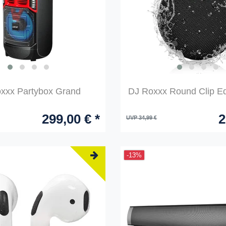
xxx Partybox Grand
DJ Roxxx Round Clip Ed
299,00 € *
2
UVP 34,99 €
-13%