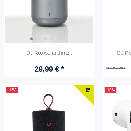
DJ Roxxx, anthrazit
DJ Ro
29,99 € *
UVP 349,00 €
-13%
-10%