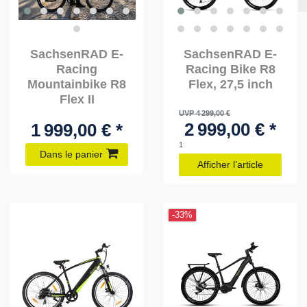
SachsenRAD E-
SachsenRAD E-
Racing
Racing Bike R8
Mountainbike R8
Flex, 27,5 inch
Flex II
UVP 4 299,00 €
2 999,00 € *
1 999,00 € *
1
Dans le panier
Afficher l’article
-33%