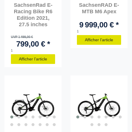
SachsenRad E-
SachsenRAD E-
Racing Bike R6
MTB M6 Apex
Edition 2021,
9 999,00 € *
27.5 inches
1
UVP 1 499,00 €
Afficher l’article
799,00 € *
1
Afficher l’article