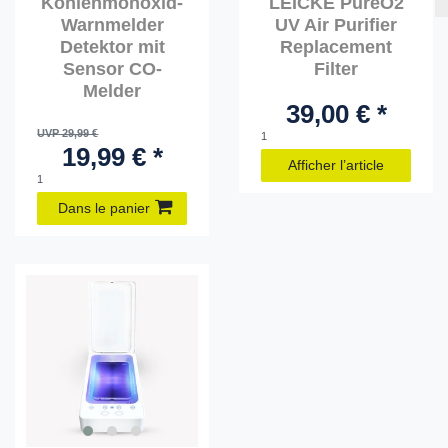
Kohlenmonoxid-
LEICKE PureO2
Warnmelder
UV Air Purifier
Detektor mit
Replacement
Sensor CO-
Filter
Melder
39,00 € *
UVP 29,99 €
1
19,99 € *
Afficher l’article
1
Dans le panier