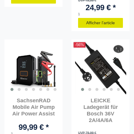
UVP 49,99 €
24,99 € *
1
Afficher l’article
-56%
SachsenRAD
LEICKE
Mobile Air Pump
Ladegerät für
Air Power Assist
Bosch 36V
2A/4A/6A
99,99 € *
UVP 79,99 €
1