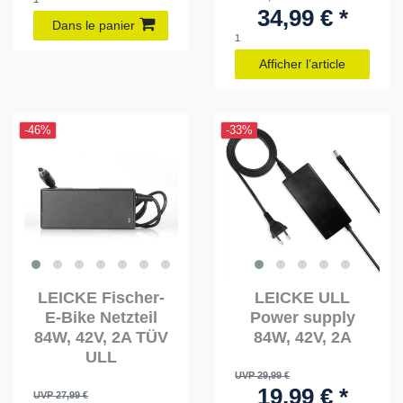
34,99 € *
Dans le panier
1
Afficher l’article
-46%
-33%
LEICKE Fischer-
LEICKE ULL
E-Bike Netzteil
Power supply
84W, 42V, 2A TÜV
84W, 42V, 2A
ULL
UVP 29,99 €
19,99 € *
UVP 27,99 €