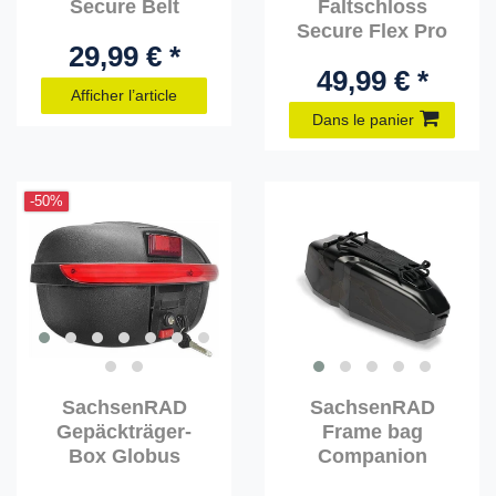
Secure Belt
Faltschloss
Secure Flex Pro
29,99 € *
49,99 € *
Afficher l’article
Dans le panier
-50%
SachsenRAD
SachsenRAD
Gepäckträger-
Frame bag
Box Globus
Companion