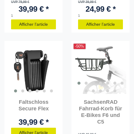
UVP 79,99 €
UVP 39,99 €
39,99 € *
24,99 € *
1
1
Afficher l’article
Afficher l’article
-50%
Faltschloss
SachsenRAD
Secure Flex
Fahrrad-Korb für
E-Bikes F6 und
39,99 € *
C5
Afficher l’article