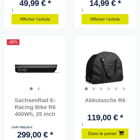
49,99 € *
14,99 € *
1
1
Afficher l’article
Afficher l’article
-40%
SachsenRad E-
Akkutasche R6
Racing Bike R6
400Wh, 25 inch
119,00 € *
1
UVP 499,00 €
299,00 € *
Dans le panier