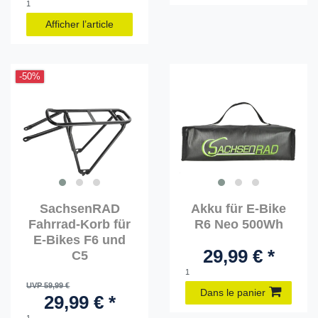
1
Afficher l’article
-50%
SachsenRAD
Akku für E-Bike
Fahrrad-Korb für
R6 Neo 500Wh
E-Bikes F6 und
29,99 € *
C5
1
UVP 59,99 €
Dans le panier
29,99 € *
1