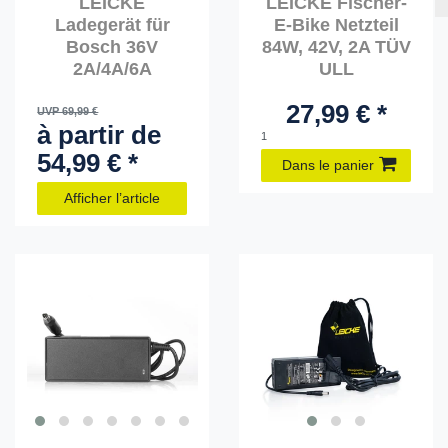
LEICKE
LEICKE Fischer-
Ladegerät für
E-Bike Netzteil
Bosch 36V
84W, 42V, 2A TÜV
2A/4A/6A
ULL
27,99 € *
UVP 69,99 €
à partir de
1
54,99 € *
Dans le panier
Afficher l’article