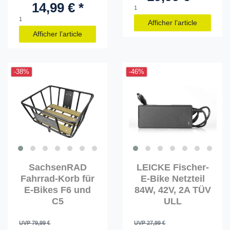
14,99 € *
1
1
Afficher l’article
Afficher l’article
-38%
-46%
SachsenRAD
LEICKE Fischer-
Fahrrad-Korb für
E-Bike Netzteil
E-Bikes F6 und
84W, 42V, 2A TÜV
C5
ULL
UVP 79,99 €
UVP 27,99 €