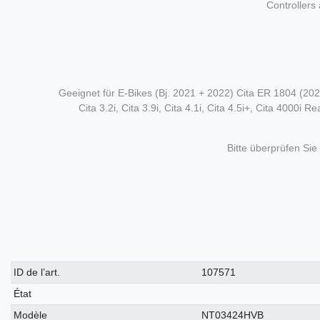
Controllers
Geeignet für E-Bikes (Bj. 2021 + 2022) Cita ER 1804 (2022)
Cita 3.2i, Cita 3.9i, Cita 4.1i, Cita 4.5i+, Cita 4000i Rea
Bitte überprüfen Sie
Caractéristique
Valeur
ID de l’art.
107571
technique
État
Modèle
NT03424HVB