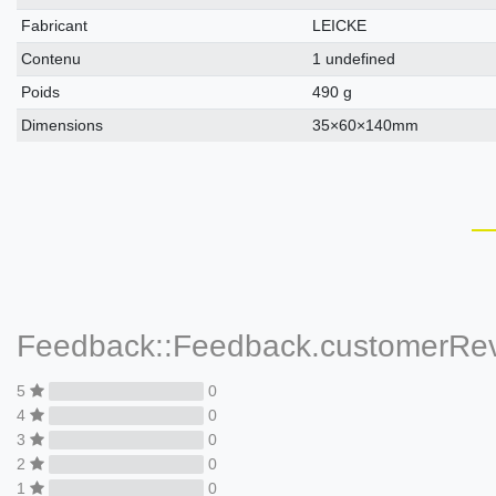
Fabricant
LEICKE
Contenu
1 undefined
Poids
490 g
Dimensions
35×60×140mm
Feedback::Feedback.customerRe
5
0
4
0
3
0
2
0
1
0