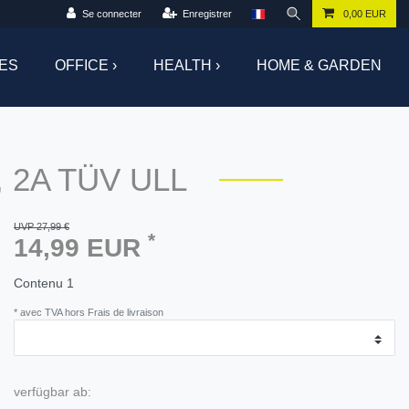
Se connecter
Enregistrer
0,00 EUR
ES
OFFICE ›
HEALTH ›
HOME & GARDEN
V, 2A TÜV ULL
UVP 27,99 €
*
14,99 EUR
Contenu
1
* avec TVA hors Frais de livraison
verfügbar ab: