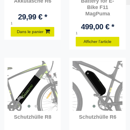
Akkutasche R6
Battery for E-
Bike F11
MagPuma
29,99 € *
1
499,00 € *
Dans le panier
1
Afficher l’article
Schutzhülle R8
Schutzhülle R6