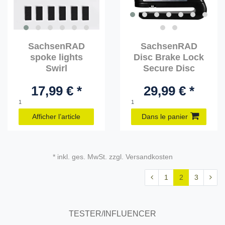
SachsenRAD
SachsenRAD
spoke lights
Disc Brake Lock
Swirl
Secure Disc
17,99 € *
29,99 € *
1
1
Afficher l’article
Dans le panier
* inkl. ges. MwSt. zzgl. Versandkosten
1
2
3
TESTER/INFLUENCER