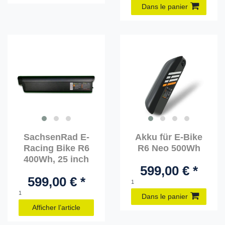
Dans le panier
SachsenRad E-
Akku für E-Bike
Racing Bike R6
R6 Neo 500Wh
400Wh, 25 inch
599,00 € *
599,00 € *
1
1
Dans le panier
Afficher l’article