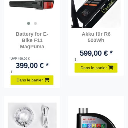
Battery for E-
Akku für R6
Bike F11
500Wh
MagPuma
599,00 € *
UVP 499,00 €
1
399,00 € *
Dans le panier
1
Dans le panier