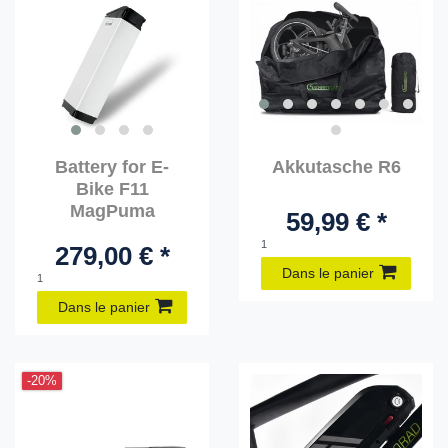
Battery for E-
Akkutasche R6
Bike F11
MagPuma
59,99 € *
1
279,00 € *
Dans le panier
1
Dans le panier
-20%