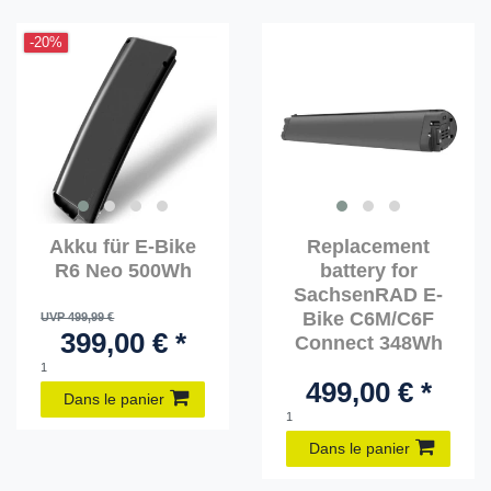
-20%
Akku für E-Bike
Replacement
R6 Neo 500Wh
battery for
SachsenRAD E-
Bike C6M/C6F
UVP 499,99 €
399,00 € *
Connect 348Wh
1
499,00 € *
Dans le panier
1
Dans le panier