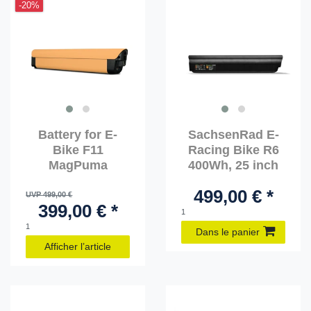
-20%
Battery for E-
SachsenRad E-
Bike F11
Racing Bike R6
MagPuma
400Wh, 25 inch
499,00 € *
UVP 499,00 €
399,00 € *
1
1
Dans le panier
Afficher l’article