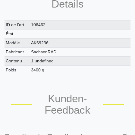
Details
Caractéristique
Valeur
ID de l’art.
106462
technique
État
Modèle
AK69236
Fabricant
SachsenRAD
Contenu
1 undefined
Poids
3400 g
Kunden-
Feedback