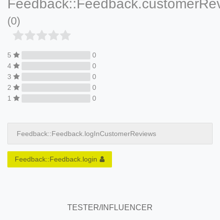
Feedback::Feedback.customerRe
(0)
5
0
4
0
3
0
2
0
1
0
Feedback::Feedback.logInCustomerReviews
Feedback::Feedback.login
TESTER/INFLUENCER