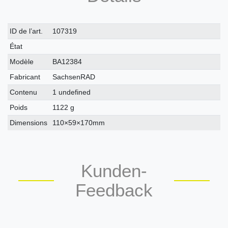
Caractéristique
Valeur
ID de l’art.
107319
technique
État
Modèle
BA12384
Fabricant
SachsenRAD
Contenu
1 undefined
Poids
1122 g
Dimensions
110×59×170mm
Kunden-
Feedback