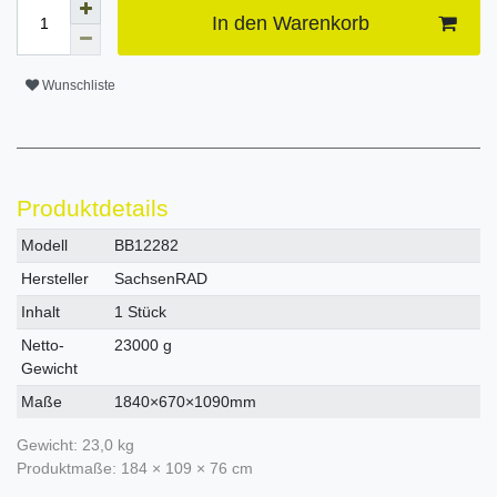
In den Warenkorb
Wunschliste
Produktdetails
Technisches
Wert
Modell
BB12282
Merkmal
Hersteller
SachsenRAD
Inhalt
1 Stück
Netto-
23000 g
Gewicht
Maße
1840×670×1090mm
Gewicht: 23,0 kg
Produktmaße: 184 × 109 × 76 cm