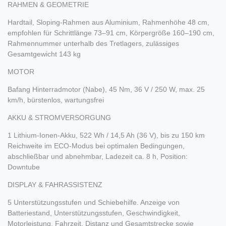
RAHMEN & GEOMETRIE
Hardtail, Sloping-Rahmen aus Aluminium, Rahmenhöhe 48 cm,
empfohlen für Schrittlänge 73–91 cm, Körpergröße 160–190 cm,
Rahmennummer unterhalb des Tretlagers, zulässiges
Gesamtgewicht 143 kg
MOTOR
Bafang Hinterradmotor (Nabe), 45 Nm, 36 V / 250 W, max. 25
km/h, bürstenlos, wartungsfrei
AKKU & STROMVERSORGUNG
1 Lithium-Ionen-Akku, 522 Wh / 14,5 Ah (36 V), bis zu 150 km
Reichweite im ECO-Modus bei optimalen Bedingungen,
abschließbar und abnehmbar, Ladezeit ca. 8 h, Position:
Downtube
DISPLAY & FAHRASSISTENZ
5 Unterstützungsstufen und Schiebehilfe. Anzeige von
Batteriestand, Unterstützungsstufen, Geschwindigkeit,
Motorleistung, Fahrzeit, Distanz und Gesamtstrecke sowie