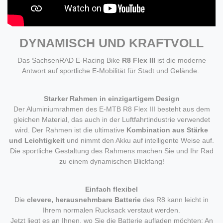
DYNAMISCH UND KRAFTVOLL
Das SachsenRAD E-Racing Bike
R8 Flex III
ist die moderne
Antwort auf sportliche E-Mobilität für Stadt und Gelände.
Starker Rahmen in einzigartigem Design
Der Aluminiumrahmen des E-MTB R8 Flex III besteht aus dem
gleichen Material, das auch in der Luftfahrtindustrie verwendet
wird. Der Rahmen ist die ultimative
Kombination aus Stärke
und Leichtigkeit
und nimmt den Akku auf intelligente Weise auf.
Die sportliche Gestaltung des Rahmens machen Sie und Ihr Rad
zu einem dynamischen Blickfang!
Einfach flexibel
Die
clevere, herausnehmbare Batterie
des R8 kann leicht in
Ihrem normalen Rucksack verstaut werden.
Jetzt liegt es an Ihnen, wo Sie die Batterie aufladen möchten: An