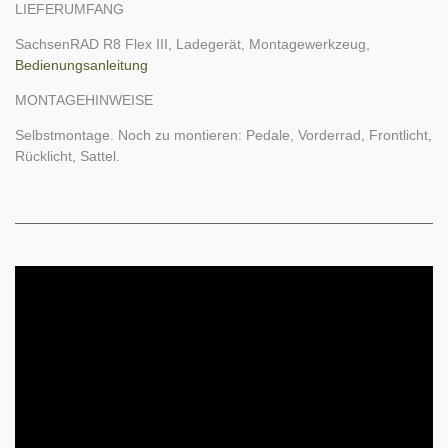
LIEFERUMFANG
SachsenRAD R8 Flex III, Ladegerät, Montagewerkzeug,
Bedienungsanleitung
MONTAGEHINWEISE
Selbstmontage. Noch zu montieren: Pedale, Vorderrad, Frontlicht,
Rücklicht, Sattel.