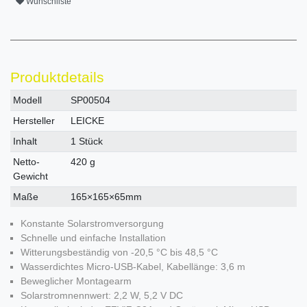
Wunschliste
Produktdetails
Technisches
Wert
Modell
SP00504
Merkmal
Hersteller
LEICKE
Inhalt
1 Stück
Netto-
420 g
Gewicht
Maße
165×165×65mm
Konstante Solarstromversorgung
Schnelle und einfache Installation
Witterungsbeständig von -20,5 °C bis 48,5 °C
Wasserdichtes Micro-USB-Kabel, Kabellänge: 3,6 m
Beweglicher Montagearm
Solarstromnennwert: 2,2 W, 5,2 V DC