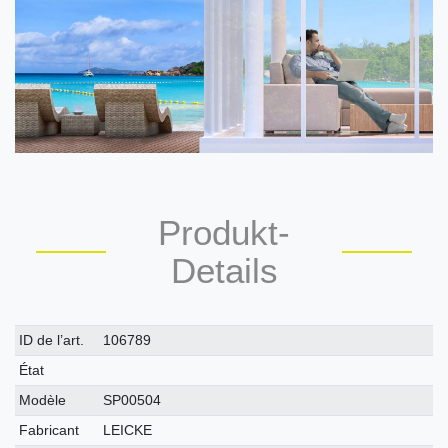
Produkt-
Details
Caractéristique
Valeur
ID de l’art.
106789
technique
État
Modèle
SP00504
Fabricant
LEICKE