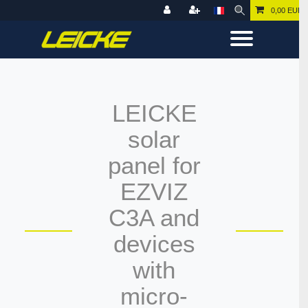
0,00 EUR
LEICKE
solar
panel for
EZVIZ
C3A and
devices
with
micro-