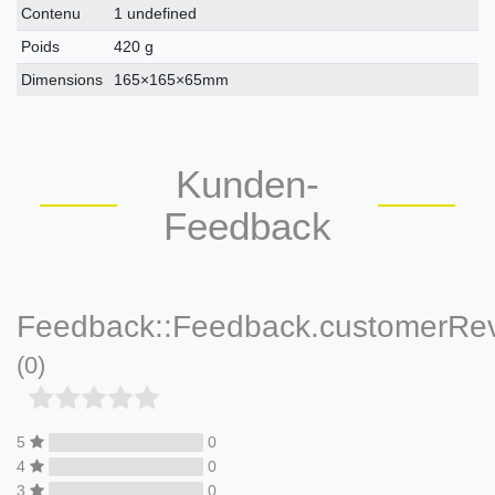
Contenu
1 undefined
Poids
420 g
Dimensions
165×165×65mm
Kunden-
Feedback
Feedback::Feedback.customerRe
(0)
5
0
4
0
3
0