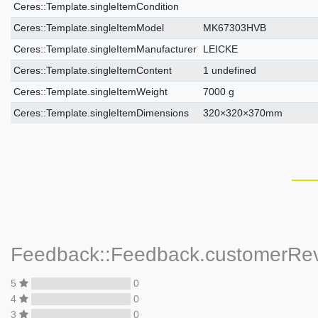
Ceres::Template.singleItemCondition
Ceres::Template.singleItemModel
MK67303HVB
Ceres::Template.singleItemManufacturer
LEICKE
Ceres::Template.singleItemContent
1 undefined
Ceres::Template.singleItemWeight
7000 g
Ceres::Template.singleItemDimensions
320×320×370mm
Feedback::Feedback.customerRe
5
0
4
0
3
0