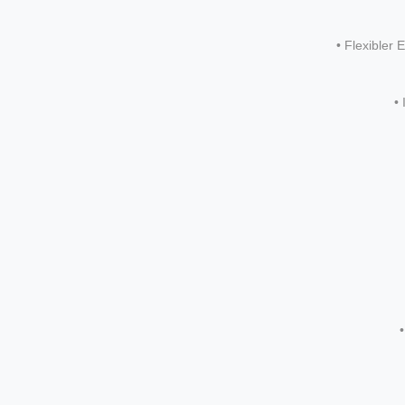
• Flexibler
•
•