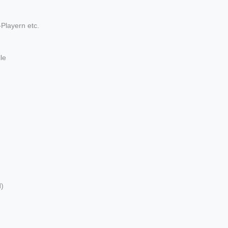
Playern etc.
le
l
)