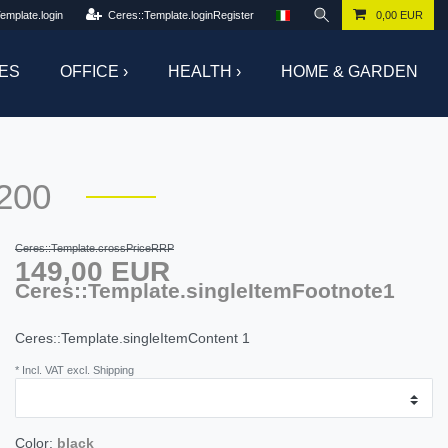
emplate.login
Ceres::Template.loginRegister
0,00 EUR
ES
OFFICE ›
HEALTH ›
HOME & GARDEN
200
Ceres::Template.crossPriceRRP
149,00 EUR
Ceres::Template.singleItemFootnote1
Ceres::Template.singleItemContent
1
* Incl. VAT excl. Shipping
Color:
black