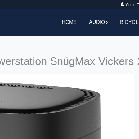
Ceres::T
HOME
AUDIO ›
BICYCL
werstation SnügMax Vickers 