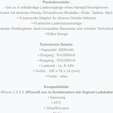
Produktvorteile:
• bis zu 4 vollständige Ladevorgänge eines Handys/Smartphones
 Einsatz mit diversen Handy-/Smartphone-Modellen, iPads, Tablets, Mp3-
• 8 passende Adapter für diverse Geräte inklusive
• Praktische Ladestatusanzeige
 Idealer Reisbegleiter dank kompakter Bauweise und schicker Schutzhül
• Edles Design
Technische Details:
• Kapazität: 6000mAh
• Eingang : 5V/1000mA
• Ausgang : 5V/1000mA
• Ladezeit : ca. 8~10h
• Größe : 100 x 76 x 14 (mm)
• Farbe : siber
Kompatibilität:
 iPhone 2,3,4,5 (
iPhone5 nur in Kombination mit Orginal Ladekabe
• Samsung
• HTC
• Sony/Ericsson