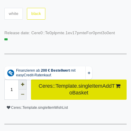
white
black
Release date:
Cere0::Te0plpmte.1ev17pmteFor0pmt3o0ent
Ceres::Template.singleItemAddT
oBasket
Ceres::Template.singleItemWishList