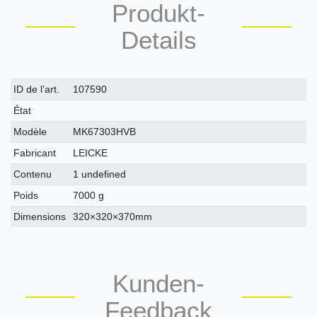
Produkt-
Details
Caractéristique
Valeur
ID de l’art.
107590
technique
État
Modèle
MK67303HVB
Fabricant
LEICKE
Contenu
1 undefined
Poids
7000 g
Dimensions
320×320×370mm
Kunden-
Feedback