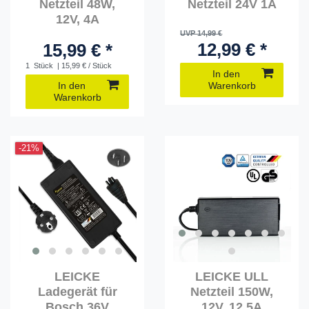
Netzteil 48W,
Netzteil 24V 1A
12V, 4A
UVP 14,99 €
12,99 € *
15,99 € *
1
Stück
| 15,99 € / Stück
In den
In den
Warenkorb
Warenkorb
-21%
LEICKE
LEICKE ULL
Ladegerät für
Netzteil 150W,
Bosch 36V
12V, 12,5A