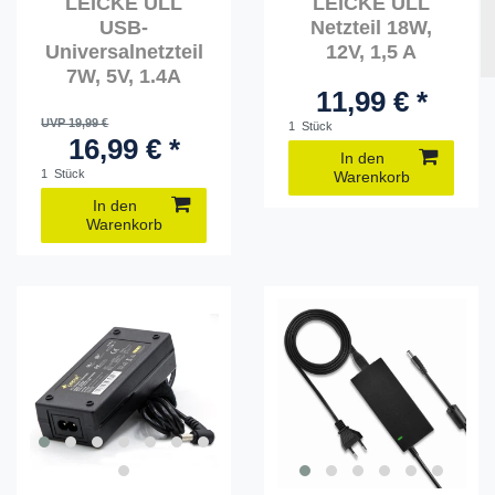
LEICKE ULL
LEICKE ULL
USB-
Netzteil 18W,
Universalnetzteil
12V, 1,5 A
7W, 5V, 1.4A
11,99 € *
UVP 19,99 €
1
Stück
16,99 € *
In den
1
Stück
Warenkorb
In den
Warenkorb