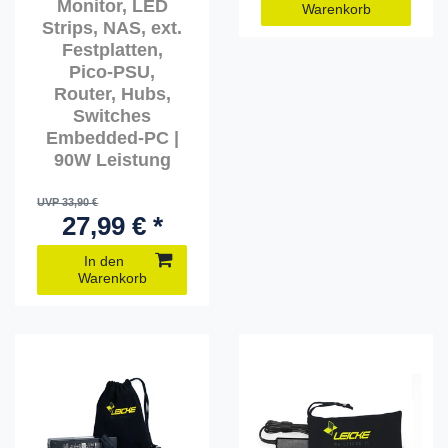
Monitor, LED
Warenkorb
Strips, NAS, ext.
Festplatten,
Pico-PSU,
Router, Hubs,
Switches
Embedded-PC |
90W Leistung
UVP 33,90 €
27,99 € *
In den
Warenkorb