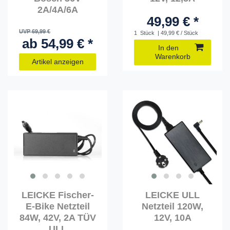
2A/4A/6A
49,99 € *
UVP 69,99 €
1
Stück
| 49,99 € / Stück
ab 54,99 € *
In den
Warenkorb
Artikel anzeigen
LEICKE Fischer-
LEICKE ULL
E-Bike Netzteil
Netzteil 120W,
84W, 42V, 2A TÜV
12V, 10A
ULL