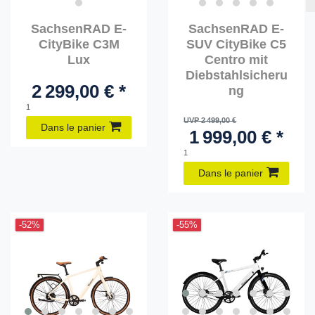
SachsenRAD E-
SachsenRAD E-
CityBike C3M
SUV CityBike C5
Lux
Centro mit
Diebstahlsicheru
2 299,00 € *
ng
1
UVP 2 499,00 €
Dans le panier
1 999,00 € *
1
Dans le panier
-52%
-55%