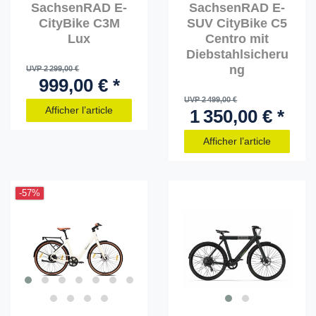
SachsenRAD E-
SachsenRAD E-
CityBike C3M
SUV CityBike C5
Lux
Centro mit
Diebstahlsicheru
ng
UVP 2 299,00 €
999,00 € *
UVP 2 499,00 €
Afficher l’article
1 350,00 € *
Afficher l’article
-57%