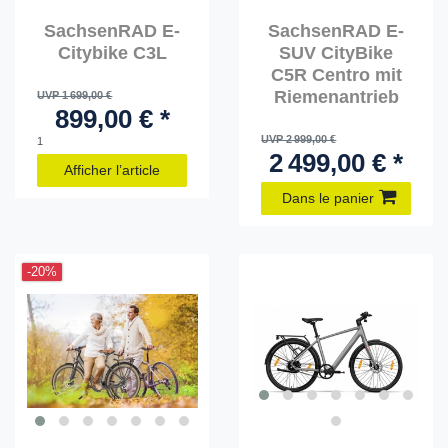
SachsenRAD E-
SachsenRAD E-
Citybike C3L
SUV CityBike
C5R Centro mit
Riemenantrieb
UVP 1 699,00 €
899,00 € *
UVP 2 999,00 €
1
2 499,00 € *
Afficher l’article
Dans le panier
-20%