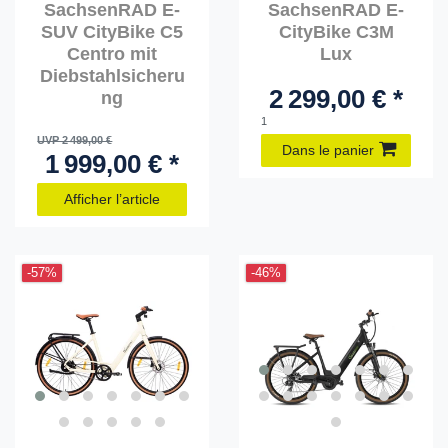
SachsenRAD E-
SachsenRAD E-
SUV CityBike C5
CityBike C3M
Centro mit
Lux
Diebstahlsicheru
2 299,00 € *
ng
1
UVP 2 499,00 €
Dans le panier
1 999,00 € *
Afficher l’article
-57%
-46%