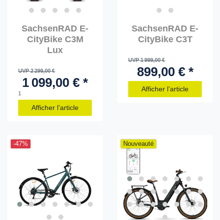
SachsenRAD E-
SachsenRAD E-
CityBike C3M
CityBike C3T
Lux
UVP 1 999,00 €
899,00 € *
UVP 2 299,00 €
1 099,00 € *
Afficher l’article
1
Afficher l’article
-47%
Nouveauté