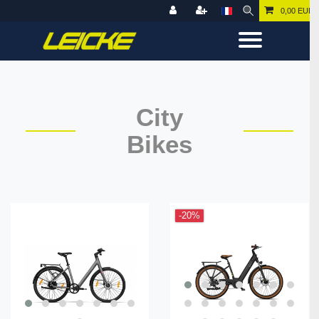
0,00 EUR
City
Bikes
-20%