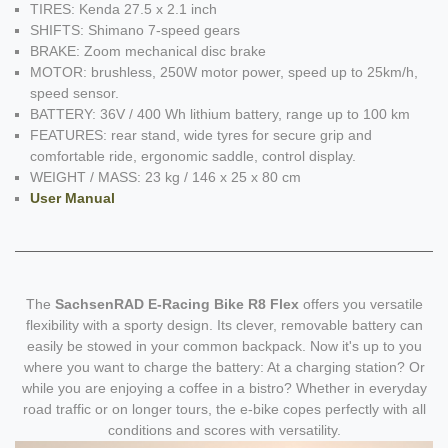
TIRES: Kenda 27.5 x 2.1 inch
SHIFTS: Shimano 7-speed gears
BRAKE: Zoom mechanical disc brake
MOTOR: brushless, 250W motor power, speed up to 25km/h,
speed sensor.
BATTERY: 36V / 400 Wh lithium battery, range up to 100 km
FEATURES: rear stand, wide tyres for secure grip and
comfortable ride, ergonomic saddle, control display.
WEIGHT / MASS: 23 kg / 146 x 25 x 80 cm
User Manual
The
SachsenRAD E-Racing Bike R8 Flex
offers you versatile
flexibility with a sporty design. Its clever, removable battery can
easily be stowed in your common backpack. Now it's up to you
where you want to charge the battery: At a charging station? Or
while you are enjoying a coffee in a bistro? Whether in everyday
road traffic or on longer tours, the e-bike copes perfectly with all
conditions and scores with versatility.