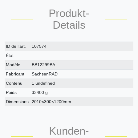
Produkt-
Details
Caractéristique
Valeur
ID de l’art.
107574
technique
État
Modèle
BB12299BA
Fabricant
SachsenRAD
Contenu
1 undefined
Poids
33400 g
Dimensions
2010×300×1200mm
Kunden-