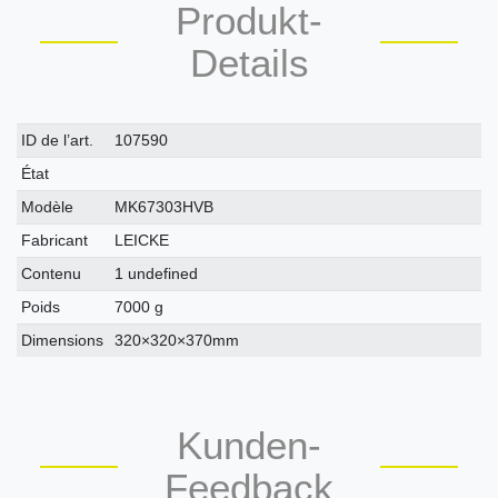
Produkt-
Details
Caractéristique
Valeur
ID de l’art.
107590
technique
État
Modèle
MK67303HVB
Fabricant
LEICKE
Contenu
1 undefined
Poids
7000 g
Dimensions
320×320×370mm
Kunden-
Feedback