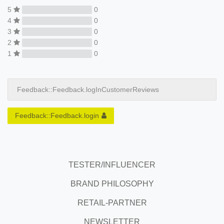
5
0
4
0
3
0
2
0
1
0
Feedback::Feedback.logInCustomerReviews
Feedback::Feedback.login
TESTER/INFLUENCER
BRAND PHILOSOPHY
RETAIL-PARTNER
NEWSLETTER