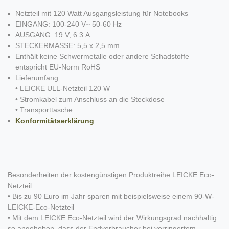
Netzteil mit 120 Watt Ausgangsleistung für Notebooks
EINGANG: 100-240 V~ 50-60 Hz
AUSGANG: 19 V, 6.3 A
STECKERMASSE: 5,5 x 2,5 mm
Enthält keine Schwermetalle oder andere Schadstoffe –
entspricht EU-Norm RoHS
Lieferumfang
• LEICKE ULL-Netzteil 120 W
• Stromkabel zum Anschluss an die Steckdose
• Transporttasche
Konformitätserklärung
Besonderheiten der kostengünstigen Produktreihe LEICKE Eco-
Netzteil:
• Bis zu 90 Euro im Jahr sparen mit beispielsweise einem 90-W-
LEICKE-Eco-Netzteil
• Mit dem LEICKE Eco-Netzteil wird der Wirkungsgrad nachhaltig
so angehoben, dass der Endverbraucher bei verringertem