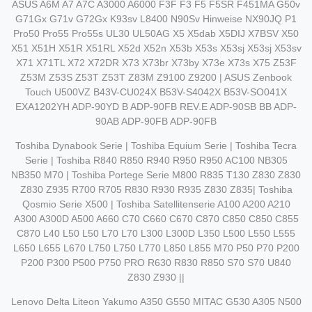
ASUS A6M A7 A7C A3000 A6000 F3F F3 F5 F5SR F451MA G50v
G71Gx G71v G72Gx K93sv L8400 N90Sv Hinweise NX90JQ P1
Pro50 Pro55 Pro55s UL30 UL50AG X5 X5dab X5DIJ X7BSV X50
X51 X51H X51R X51RL X52d X52n X53b X53s X53sj X53sj X53sv
X71 X71TL X72 X72DR X73 X73br X73by X73e X73s X75 Z53F
Z53M Z53S Z53T Z53T Z83M Z9100 Z9200 | ASUS Zenbook
Touch U500VZ B43V-CU024X B53V-S4042X B53V-SO041X
EXA1202YH ADP-90YD B ADP-90FB REV.E ADP-90SB BB ADP-
90AB ADP-90FB ADP-90FB
Toshiba Dynabook Serie | Toshiba Equium Serie | Toshiba Tecra
Serie | Toshiba R840 R850 R940 R950 R950 AC100 NB305
NB350 M70 | Toshiba Portege Serie M800 R835 T130 Z830 Z830
Z830 Z935 R700 R705 R830 R930 R935 Z830 Z835| Toshiba
Qosmio Serie X500 | Toshiba Satellitenserie A100 A200 A210
A300 A300D A500 A660 C70 C660 C670 C870 C850 C850 C855
C870 L40 L50 L50 L70 L70 L300 L300D L350 L500 L550 L555
L650 L655 L670 L750 L750 L770 L850 L855 M70 P50 P70 P200
P200 P300 P500 P750 PRO R630 R830 R850 S70 S70 U840
Z830 Z930 ||
Lenovo Delta Liteon Yakumo A350 G550 MITAC G530 A305 N500