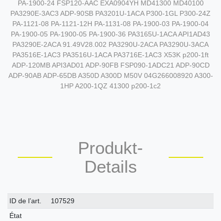
PA-1900-24 FSP120-AAC EXA0904YH MD41300 MD40100
PA3290E-3AC3 ADP-90SB PA3201U-1ACA P300-1GL P300-24Z
PA-1121-08 PA-1121-12H PA-1131-08 PA-1900-03 PA-1900-04
PA-1900-05 PA-1900-05 PA-1900-36 PA3165U-1ACA API1AD43
PA3290E-2ACA 91.49V28.002 PA3290U-2ACA PA3290U-3ACA
PA3516E-1AC3 PA3516U-1ACA PA3716E-1AC3 X53K p200-1ft
ADP-120MB API3AD01 ADP-90FB FSP090-1ADC21 ADP-90CD
ADP-90AB ADP-65DB A350D A300D M50V 04G266008920 A300-
1HP A200-1QZ 41300 p200-1c2
Produkt-
Details
Caractéristique
Valeur
ID de l’art.
107529
technique
État