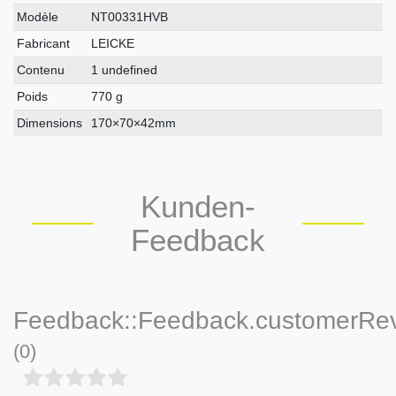
Modèle
NT00331HVB
Fabricant
LEICKE
Contenu
1 undefined
Poids
770 g
Dimensions
170×70×42mm
Kunden-
Feedback
Feedback::Feedback.customerRe
(0)