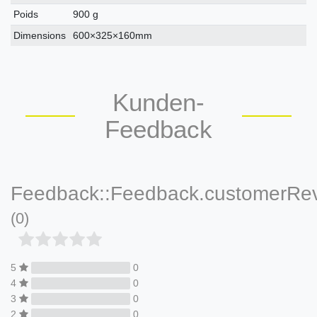
Poids
900 g
Dimensions
600×325×160mm
Kunden-
Feedback
Feedback::Feedback.customerRe
(0)
5
0
4
0
3
0
2
0