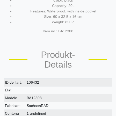
Color: Black
Capacity: 20L
Features: Waterproof, with inside pocket
Size: 60 x 32,5 x 16 cm
Weight: 850 g
Item no.: BA12308
Produkt-
Details
Caractéristique
Valeur
ID de l’art.
106432
technique
État
Modèle
BA12308
Fabricant
SachsenRAD
Contenu
1 undefined