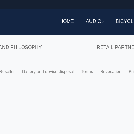
HOME
AUDIO ›
BICYCL
AND PHILOSOPHY
RETAIL-PARTN
Reseller
Battery and device disposal
Terms
Revocation
Pr