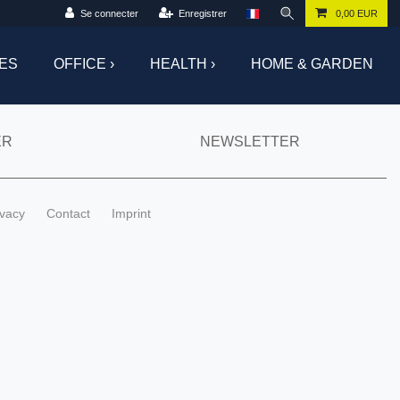
Se connecter
Enregistrer
0,00 EUR
ES
OFFICE ›
HEALTH ›
HOME & GARDEN
ER
NEWSLETTER
ivacy
Contact
Imprint